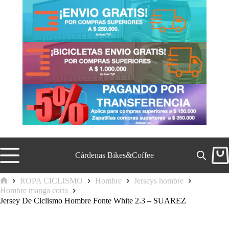
Saltar
al
contenido
Cárdenas Bikes&Coffee
Carr
de
comp
ROPA CICLISMO
Hombre
Jerseys hombre
Inicio
Hombre manga corta
Jersey De Ciclismo Hombre Fonte White 2.3 – SUAREZ