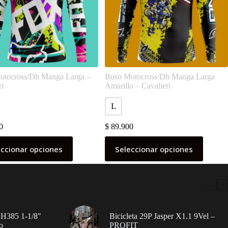
otocross/Dh Manga Larga –
Buso Motocross/Dh Manga Larga
ri
Amarillo – Cavalieri
L
0
$
89.900
Este
eccionar opciones
Seleccionar opciones
o
producto
tiene
s
múltiples
s.
variantes.
Las
s
opciones
se
pueden
 H385 1-1/8″
Bicicleta 29P Jasper X1.1 9Vel –
elegir
o
PROFIT