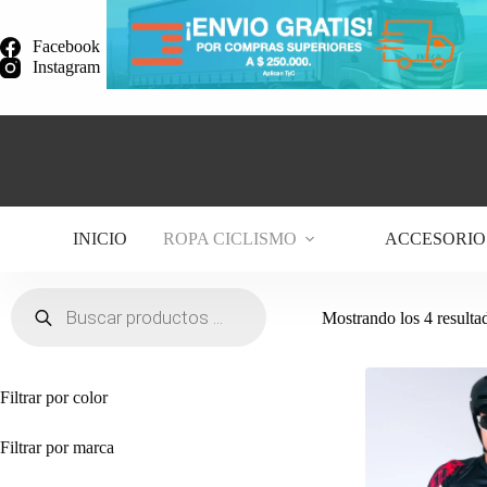
Saltar
al
Facebook
contenido
Instagram
INICIO
ROPA CICLISMO
ACCESORIO
Búsqueda
de
Mostrando los 4 resulta
productos
Filtrar por color
Filtrar por marca