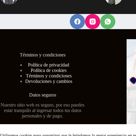
en
la
página
de
producto
Términos y condiciones
Polí
tica de privacidad
Política de cookies
Términos y condiciones
Devoluciones y cambios
Datos seguros
Nuestro sitio web es seguro, por eso puedes
estar tranquilo al ingresar todos tus datos
personales y de pago.
Utilizamos cookies para garantizar que le brindamos la mejor experiencia en n