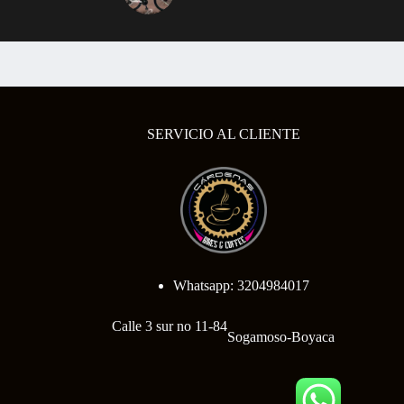
en
la
página
de
o
producto
SERVICIO AL CLIENTE
Whatsapp: 3204984017
Calle 3 sur no 11-84
Sogamoso-Boyaca