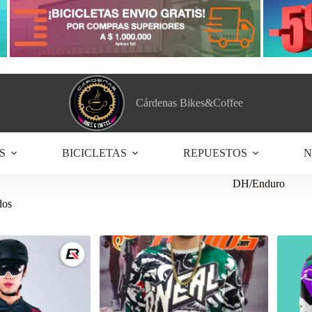
Cárdenas Bikes&Coffee
S
BICICLETAS
REPUESTOS
N
DH/Enduro
Ordenado
dos
por
los
últimos