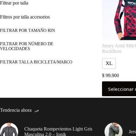
Filtrar por talla
Filtros por talla accesorios
FILTRAR POR TAMAÑO RIN
FILTRAR POR NÚMERO DE
Jersey Armi Mtb/
VELOCIDADES
RockBros
FILTRAR TALLA BICICLETA/MARCO
XL
$
99.900
Este
Seleccionar 
producto
tiene
múltiples
variantes.
Tendencia ahora
Las
opciones
se
pueden
Chaqueta Rompevientos Light Gris
Jer
elegir
Masculina 2.0 – Ionik