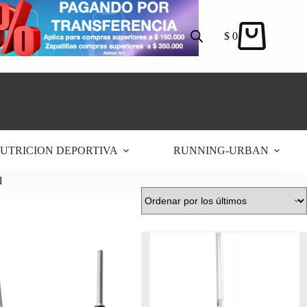
$
0
Carro
de
compra
UTRICION DEPORTIVA
RUNNING-URBAN
l