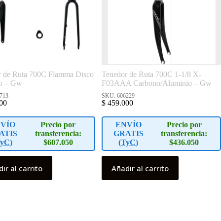
r de Ruta 700C Flamma Disco
Tenedor de Ruta 700C 1-1/8 X-
o – Gw
F03AAA Carbono/Aluminio – Gw
713
SKU: 606229
00
$
459.000
VÍO
Precio por
ENVÍO
Precio por
ATIS
transferencia:
GRATIS
transferencia:
yC
)
$607.050
(
TyC
)
$436.050
ir al carrito
Añadir al carrito