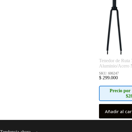
Tenedor de Ruta 
Aluminio/Acero 
SKU: 606247
$
299.000
Precio por 
$2
Añadir al car
Tendencia ahora