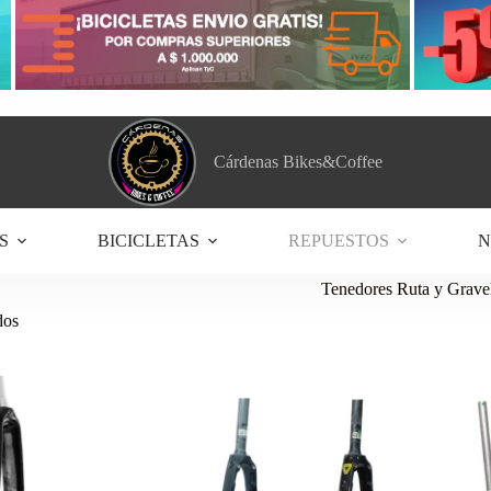
Cárdenas Bikes&Coffee
S
BICICLETAS
REPUESTOS
N
Tenedores Ruta y Grave
Ordenado
dos
por
los
últimos