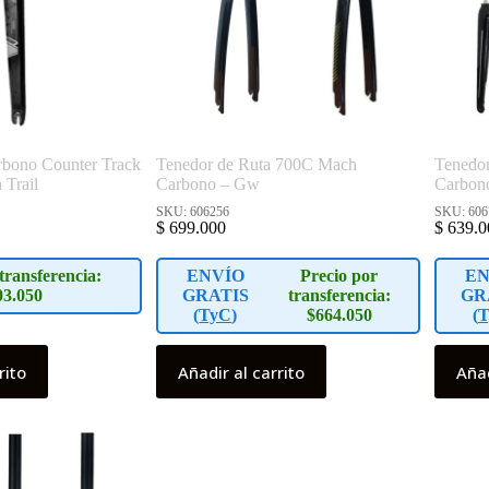
rbono Counter Track
Tenedor de Ruta 700C Mach
Tenedo
Trail
Carbono – Gw
Carbon
SKU: 606256
SKU: 606
$
699.000
$
639.0
transferencia:
ENVÍO
Precio por
EN
03.050
GRATIS
transferencia:
GR
(
TyC
)
$664.050
(
T
rito
Añadir al carrito
Añad