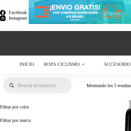
Saltar
al
Facebook
contenido
Instagram
INICIO
ROPA CICLISMO
ACCESORIO
Búsqueda
de
Mostrando los 5 resulta
productos
Filtrar por color
Filtrar por marca