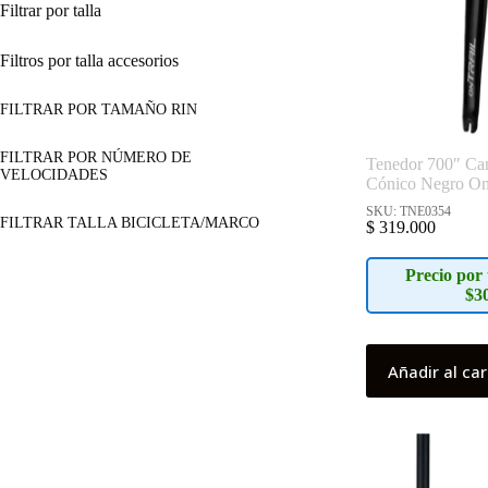
Filtrar por talla
Filtros por talla accesorios
FILTRAR POR TAMAÑO RIN
FILTRAR POR NÚMERO DE
Tenedor 700″ Ca
VELOCIDADES
Cónico Negro On 
SKU: TNE0354
FILTRAR TALLA BICICLETA/MARCO
$
319.000
Precio por 
$3
Añadir al car