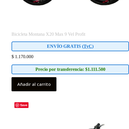
Bicicleta Montana X20 Max 9 Vel Profit
ENVÍO GRATIS (
TyC
)
$
1.170.000
Precio por transferencia: $1.111.500
Añadir al carrito
Save