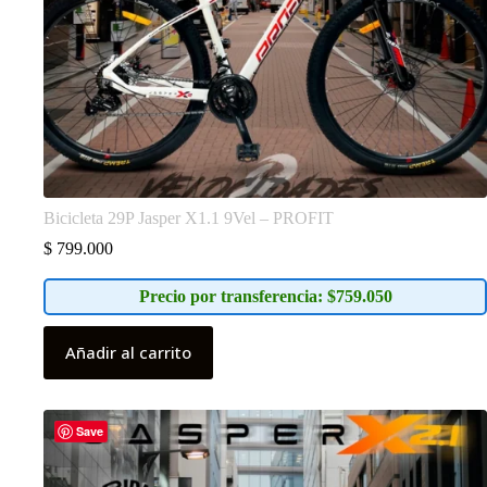
Bicicleta 29P Jasper X1.1 9Vel – PROFIT
$
799.000
Precio por transferencia: $759.050
Añadir al carrito
Save