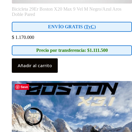
Bicicleta 29Er Boston X20 Max 9 Vel M Negro/Azul Aros
Doble Pared
ENVÍO GRATIS (
TyC
)
$
1.170.000
Precio por transferencia: $1.111.500
Añadir al carrito
Save