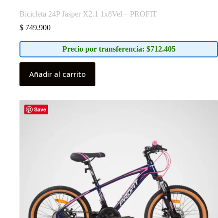
Bicicleta 24P Jasper X2.1 1x8Vel – PROFIT
$
749.900
Precio por transferencia: $712.405
Añadir al carrito
Save