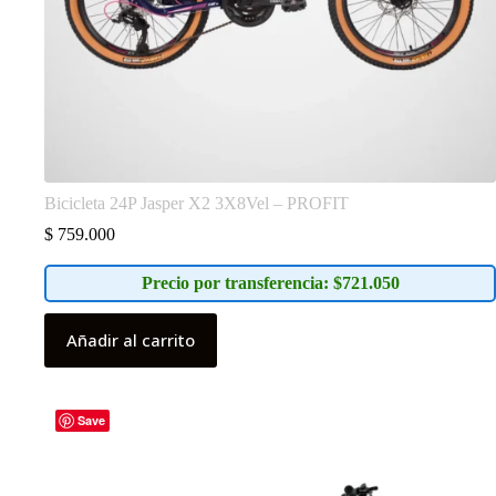
Bicicleta 24P Jasper X2 3X8Vel – PROFIT
$
759.000
Precio por transferencia: $721.050
Añadir al carrito
Save