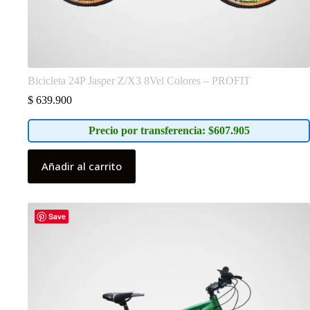
Bicicleta 24P Jasper Z/X3 8Vel Colores – PROFIT
$
639.900
Precio por transferencia: $607.905
Añadir al carrito
Save