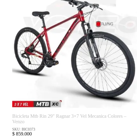
Bicicleta Mtb Rin 29″ Ragnar 3×7 Vel Mecanica Colores –
Venzo
SKU: BIC0373
$
859.000