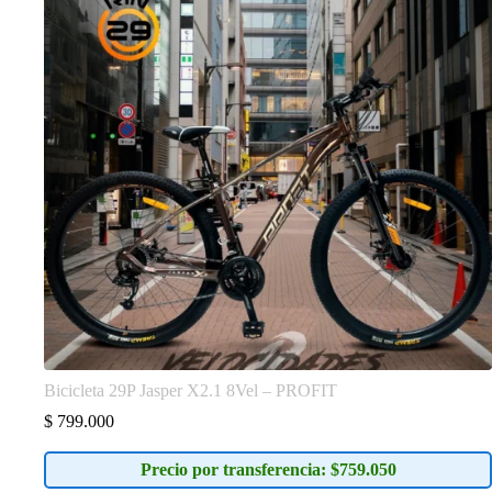
Bicicleta 29P Jasper X2.1 8Vel – PROFIT
$
799.000
Precio por transferencia: $759.050