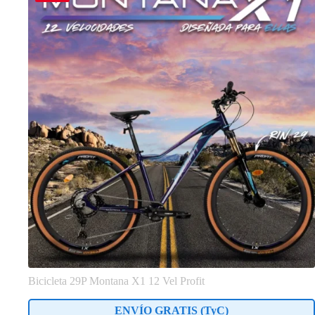
Bicicleta 29P Montana X1 12 Vel Profit
ENVÍO GRATIS (
TyC
)