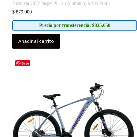
Bicicleta 29Er Jasper X1.1 (Aluminio) 9 Vel Profit
$
879.000
Precio por transferencia: $835.050
Añadir al carrito
Save