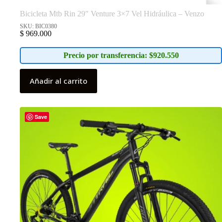
Bicicleta Mtb Rin 29″ Venture 3×7 Vel Hidráulica – Venzo
SKU: BIC0380
$
969.000
Precio por transferencia: $920.550
Añadir al carrito
Save