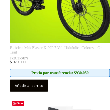
Bicicleta Mtb Blaster X 29P 7 Vel. Hidráulica Colores – On
Trail
SKU: BIC0379
$
979.000
Precio por transferencia: $930.050
Añadir al carrito
Save