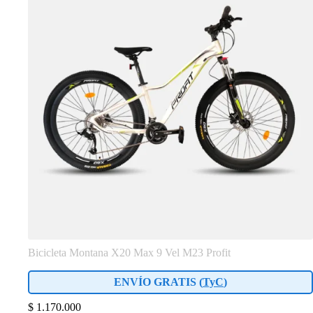
Bicicleta Montana X20 Max 9 Vel M23 Profit
ENVÍO GRATIS (
TyC
)
$
1.170.000