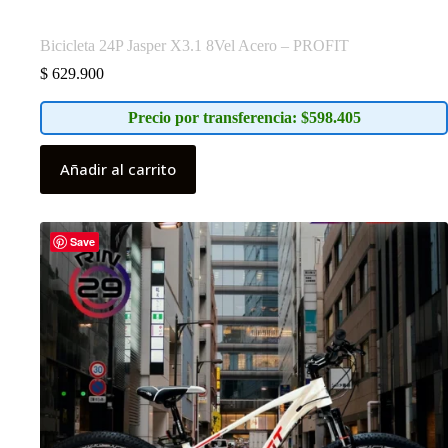
Bicicleta 24P Jasper X3.1 8Vel Acero – PROFIT
$
629.900
Precio por transferencia: $598.405
Añadir al carrito
Save