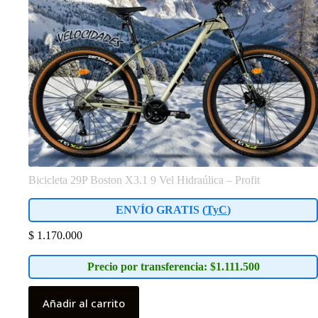
Bicicleta 29P Boston X3.1 9 Vel Hidraúlica – Profit
ENVÍO GRATIS (
TyC
)
$
1.170.000
Precio por transferencia: $1.111.500
Añadir al carrito