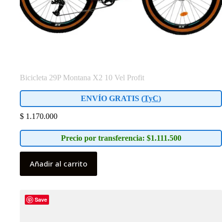
Bicicleta 29P Montana X2 10 Vel Profit
ENVÍO GRATIS (
TyC
)
$
1.170.000
Precio por transferencia: $1.111.500
Añadir al carrito
Save