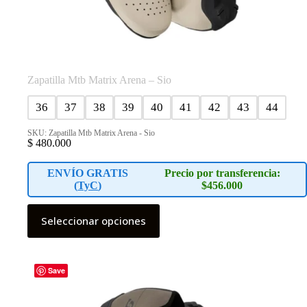
Zapatilla Mtb Matrix Arena – Sio
36
37
38
39
40
41
42
43
44
SKU: Zapatilla Mtb Matrix Arena - Sio
$
480.000
ENVÍO GRATIS
Precio por transferencia:
(
TyC
)
$456.000
Este
Seleccionar opciones
producto
tiene
múltiples
variantes.
Las
Save
opciones
se