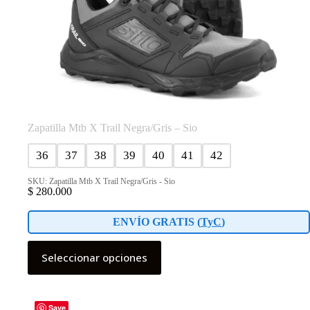
Zapatilla Mtb X Trail Negra/Gris – Sio
36
37
38
39
40
41
42
SKU: Zapatilla Mtb X Trail Negra/Gris - Sio
$
280.000
ENVÍO GRATIS (
TyC
)
Este
Seleccionar opciones
producto
tiene
múltiples
variantes.
Las
Save