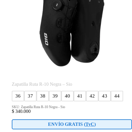
página
de
producto
Zapatilla Ruta R-10 Negra – Sio
36
37
38
39
40
41
42
43
44
SKU: Zapatilla Ruta R-10 Negra - Sio
$
340.000
ENVÍO GRATIS (
TyC
)