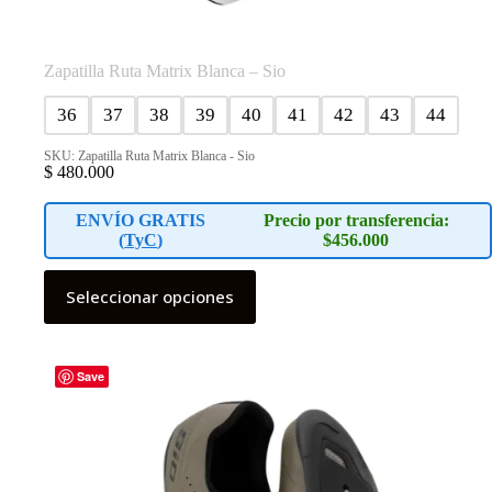
Zapatilla Ruta Matrix Blanca – Sio
36
37
38
39
40
41
42
43
44
SKU: Zapatilla Ruta Matrix Blanca - Sio
$
480.000
ENVÍO GRATIS
Precio por transferencia:
(
TyC
)
$456.000
Este
Seleccionar opciones
producto
tiene
múltiples
variantes.
Las
Save
opciones
se
pueden
elegir
en