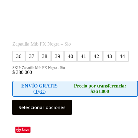
Zapatilla Mtb FX Negra – Sio
36
37
38
39
40
41
42
43
44
SKU: Zapatilla Mtb FX Negra - Sio
$
380.000
ENVÍO GRATIS
Precio por transferencia:
(
TyC
)
$361.000
Este
Seleccionar opciones
producto
tiene
múltiples
variantes.
Las
Save
opciones