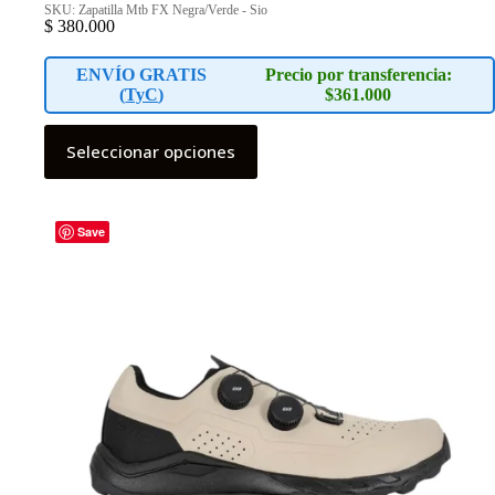
SKU: Zapatilla Mtb FX Negra/Verde - Sio
$
380.000
ENVÍO GRATIS
Precio por transferencia:
(
TyC
)
$361.000
Este
Seleccionar opciones
producto
tiene
múltiples
variantes.
Las
Save
opciones
se
pueden
elegir
en
la
página
de
producto