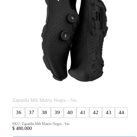
en
la
página
de
producto
Zapatilla Mtb Matrix Negra – Sio
36
37
38
39
40
41
42
43
44
SKU: Zapatilla Mtb Matrix Negra - Sio
$
480.000