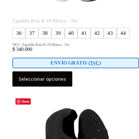
Zapatilla Ruta R-10 Blanca – Sio
36
37
38
39
40
41
42
43
44
SKU: Zapatilla Ruta R-10 Blanca - Sio
$
340.000
ENVÍO GRATIS (
TyC
)
Este
Seleccionar opciones
producto
tiene
múltiples
variantes.
Las
Save
opciones
se
pueden
elegir
en
la