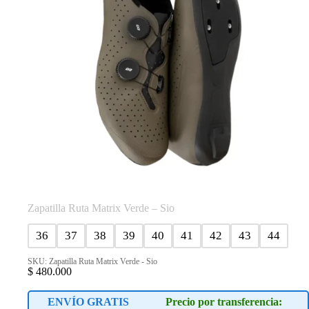
la
página
de
producto
Zapatilla Ruta Matrix Verde – Sio
36
37
38
39
40
41
42
43
44
SKU: Zapatilla Ruta Matrix Verde - Sio
$
480.000
ENVÍO GRATIS
Precio por transferencia: