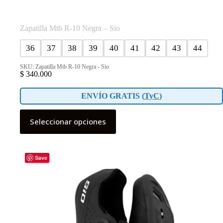
Zapatilla Mtb R-10 Negra – Sio
36
37
38
39
40
41
42
43
44
SKU: Zapatilla Mtb R-10 Negra - Sio
$
340.000
ENVÍO GRATIS (
TyC
)
Este
Seleccionar opciones
producto
tiene
múltiples
variantes.
Las
Save
opciones
se
pueden
elegir
en
la
página