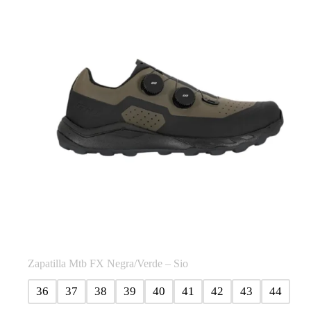
se
pueden
elegir
en
la
página
de
producto
Zapatilla Mtb FX Negra/Verde – Sio
36
37
38
39
40
41
42
43
44