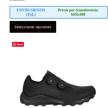
ENVÍO GRATIS
Precio por transferencia:
(
TyC
)
$456.000
Este
Seleccionar opciones
producto
tiene
múltiples
variantes.
Las
Save
opciones
se
pueden
elegir
en
la
página
de
producto