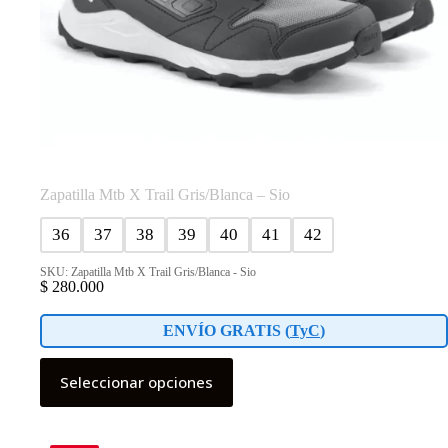
Zapatilla Mtb X Trail Gris/Blanca – Sio
36
37
38
39
40
41
42
SKU: Zapatilla Mtb X Trail Gris/Blanca - Sio
$
280.000
ENVÍO GRATIS (
TyC
)
Este
Seleccionar opciones
producto
tiene
múltiples
variantes.