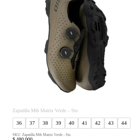
pueden
elegir
en
la
página
de
producto
Zapatilla Mtb Matrix Verde – Sio
36
37
38
39
40
41
42
43
44
SKU: Zapatilla Mtb Matrix Verde - Sio
$
480.000