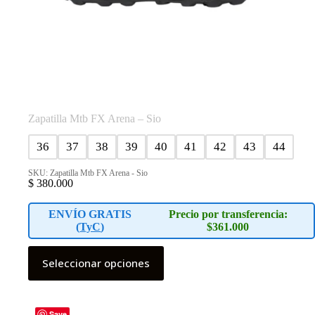
Zapatilla Mtb FX Arena – Sio
36
37
38
39
40
41
42
43
44
SKU: Zapatilla Mtb FX Arena - Sio
$
380.000
ENVÍO GRATIS
Precio por transferencia:
(
TyC
)
$361.000
Este
Seleccionar opciones
producto
tiene
múltiples
variantes.
Las
Save