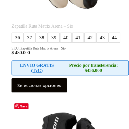
Zapatilla Ruta Matrix Arena – Sio
36
37
38
39
40
41
42
43
44
SKU: Zapatilla Ruta Matrix Arena - Sio
$
480.000
ENVÍO GRATIS
Precio por transferencia:
(
TyC
)
$456.000
Este
Seleccionar opciones
producto
tiene
múltiples
variantes.
Las
Save
opciones
se
pueden
elegir