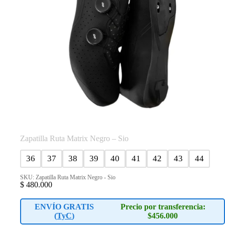
de
producto
Zapatilla Ruta Matrix Negro – Sio
36
37
38
39
40
41
42
43
44
SKU: Zapatilla Ruta Matrix Negro - Sio
$
480.000
ENVÍO GRATIS
Precio por transferencia:
(
TyC
)
$456.000