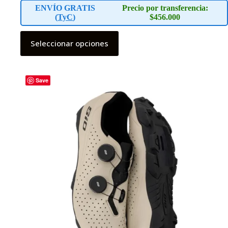
ENVÍO GRATIS
Precio por transferencia:
(
TyC
)
$456.000
Este
Seleccionar opciones
producto
tiene
múltiples
variantes.
Las
Save
opciones
se
pueden
elegir
en
la
página
de
producto