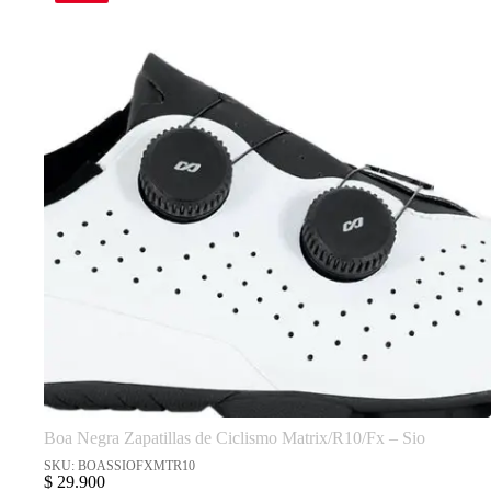
Boa Negra Zapatillas de Ciclismo Matrix/R10/Fx – Sio
SKU: BOASSIOFXMTR10
$
29.900