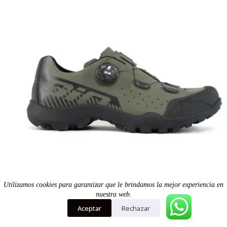
se
pueden
elegir
en
la
página
de
producto
Utilizamos cookies para garantizar que le brindamos la mejor experiencia en
Zapatilla Mtb SX Verde -Sio
nuestra web.
Aceptar
Rechazar
35
36
37
38
39
40
41
42
43