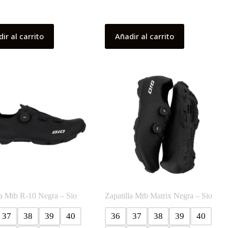
ir al carrito
Añadir al carrito
la Mtb R-10 Negra – Sio
Zapatilla Mtb Matrix Negra – Sio
37
38
39
40
36
37
38
39
40