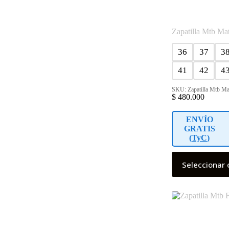
Zapatilla Mtb Mat
36
37
3
41
42
4
SKU: Zapatilla Mtb Mat
$
480.000
ENVÍO
GRATIS
(
TyC
)
Este
Seleccionar 
producto
tiene
múltiples
variantes.
Las
opciones
se