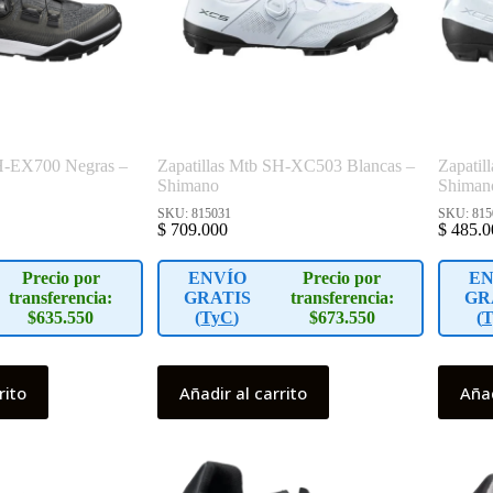
SH-EX700 Negras –
Zapatillas Mtb SH-XC503 Blancas –
Zapatil
Shimano
Shiman
SKU: 815031
SKU: 815
$
709.000
$
485.0
Precio por
ENVÍO
Precio por
EN
transferencia:
GRATIS
transferencia:
GR
$635.550
(
TyC
)
$673.550
(
T
rito
Añadir al carrito
Añad