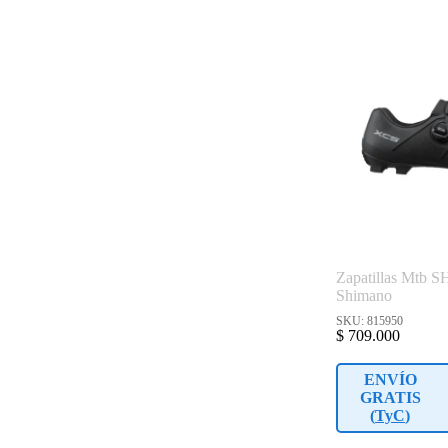
Zapatillas Mtb 
Shimano
SKU: 815950
$
709.000
ENVÍO
GRATIS
(
TyC
)