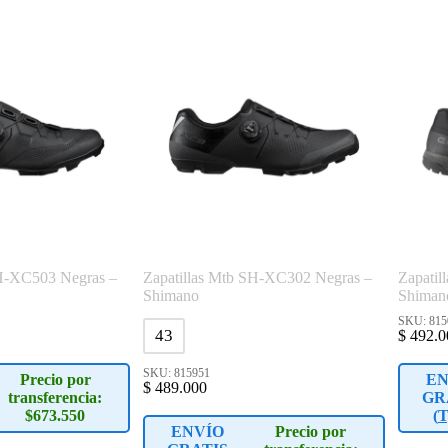
SH-XC503 Negras –
Zapatillas Mtb SH-XC302 Negras –
Zapati
Shimano
Shiman
SKU: 815
43
$
492.0
SKU: 815951
Precio por
EN
$
489.000
transferencia:
GR
$673.550
(
T
ENVÍO
Precio por