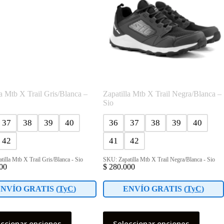
pueden
elegir
en
la
página
de
o
producto
la Mtb X Trail Gris/Blanca –
Zapatilla Mtb X Trail Negra/Blanca –
Sio
37
38
39
40
36
37
38
39
40
42
41
42
illa Mtb X Trail Gris/Blanca - Sio
SKU: Zapatilla Mtb X Trail Negra/Blanca - Sio
00
$
280.000
NVÍO GRATIS (
TyC
)
ENVÍO GRATIS (
TyC
)
Este
eccionar opciones
Seleccionar opciones