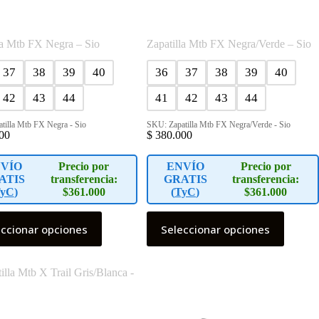
la Mtb FX Negra – Sio
Zapatilla Mtb FX Negra/Verde – Sio
37
38
39
40
36
37
38
39
40
42
43
44
41
42
43
44
tilla Mtb FX Negra - Sio
SKU: Zapatilla Mtb FX Negra/Verde - Sio
00
$
380.000
VÍO
Precio por
ENVÍO
Precio por
ATIS
transferencia:
GRATIS
transferencia:
yC
)
$361.000
(
TyC
)
$361.000
Este
eccionar opciones
Seleccionar opciones
o
producto
tiene
s
múltiples
s.
variantes.
Las
s
opciones
se