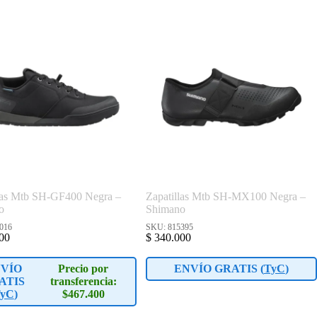
llas Mtb SH-GF400 Negra –
Zapatillas Mtb SH-MX100 Negra –
o
Shimano
016
SKU: 815395
00
$
340.000
VÍO
Precio por
ENVÍO GRATIS (
TyC
)
ATIS
transferencia:
yC
)
$467.400