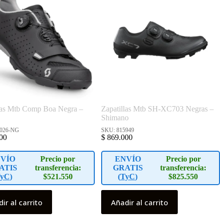
se
pueden
elegir
en
la
página
de
producto
las Mtb Comp Boa Negra –
Zapatillas Mtb SH-XC703 Negras –
Shimano
4026-NG
SKU: 815949
00
$
869.000
VÍO
Precio por
ENVÍO
Precio por
ATIS
transferencia:
GRATIS
transferencia:
yC
)
$521.550
(
TyC
)
$825.550
ir al carrito
Añadir al carrito