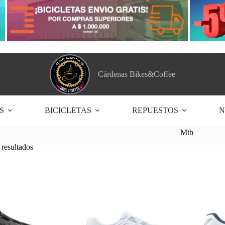
Cárdenas Bikes&Coffee
S
BICICLETAS
REPUESTOS
N
Mtb
Ordenado
resultados
por
los
últimos