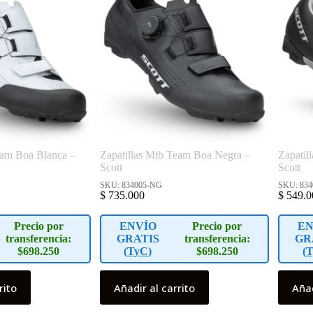
eam Boa Blanca –
Zapatillas Mtb Team Boa Negra –
Zapatil
Scott
Scott
SKU: 834005-NG
SKU: 83
$
735.000
$
549.0
Precio por
ENVÍO
Precio por
EN
transferencia:
GRATIS
transferencia:
GR
$698.250
(
TyC
)
$698.250
(
T
rito
Añadir al carrito
Añad