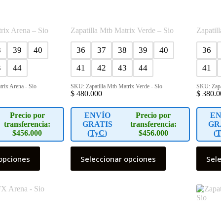
rix Arena – Sio
Zapatilla Mtb Matrix Verde – Sio
Zapatil
8
39
40
36
37
38
39
40
36
3
44
41
42
43
44
41
rix Arena - Sio
SKU: Zapatilla Mtb Matrix Verde - Sio
SKU: Zapa
$
480.000
$
380.0
Precio por
ENVÍO
Precio por
EN
transferencia:
GRATIS
transferencia:
GR
$456.000
(
TyC
)
$456.000
(
T
Este
Este
opciones
Seleccionar opciones
Sel
producto
product
tiene
tiene
múltiples
múltiple
variantes.
variante
Las
Las
opciones
opcione
se
se