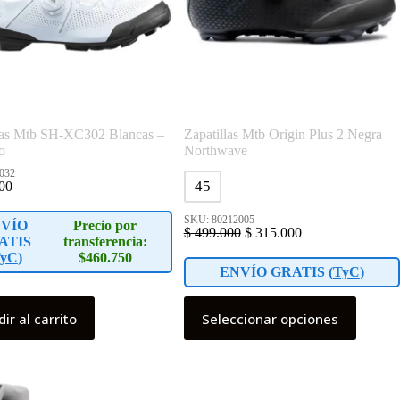
las Mtb SH-XC302 Blancas –
Zapatillas Mtb Origin Plus 2 Negra
o
Northwave
032
45
00
SKU: 80212005
VÍO
Precio por
$
499.000
$
315.000
ATIS
transferencia:
yC
)
$460.750
ENVÍO GRATIS (
TyC
)
Este
ir al carrito
Seleccionar opciones
producto
tiene
múltiples
variantes.
Las
opciones