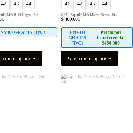
42
43
44
41
42
43
44
tilla Mtb R-10 Negra - Sio
SKU: Zapatilla Mtb Matrix Negra - Sio
00
$
480.000
NVÍO GRATIS (
TyC
)
ENVÍO
Precio por
GRATIS
transferencia:
(
TyC
)
$456.000
Este
eccionar opciones
Seleccionar opciones
o
producto
tiene
s
múltiples
s.
variantes.
Las
s
opciones
se
pueden
elegir
en
la
página
de
o
producto