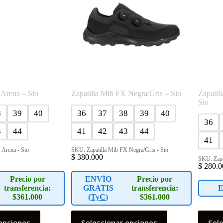
pueden
pueden
elegir
elegir
en
en
la
la
página
página
de
de
producto
product
 Arena – Sio
Zapatilla Mtb FX Negra/Gris – Sio
Zapatil
Sio
8
39
40
36
37
38
39
40
36
3
44
41
42
43
44
41
 Arena - Sio
SKU: Zapatilla Mtb FX Negra/Gris - Sio
$
380.000
SKU: Zapat
$
280.0
Precio por
ENVÍO
Precio por
transferencia:
GRATIS
transferencia:
E
$361.000
(
TyC
)
$361.000
Este
Este
opciones
Seleccionar opciones
Sel