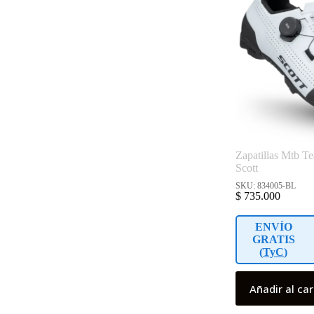
Zapatillas Mtb T
Scott
SKU: 834005-BL
$
735.000
ENVÍO
GRATIS
(
TyC
)
Añadir al car