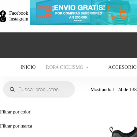
Saltar
al
Facebook
contenido
Instagram
INICIO
ROPA CICLISMO
ACCESORIO
Búsqueda
de
Mostrando 1–24 de 138 
productos
Filtrar por color
Filtrar por marca