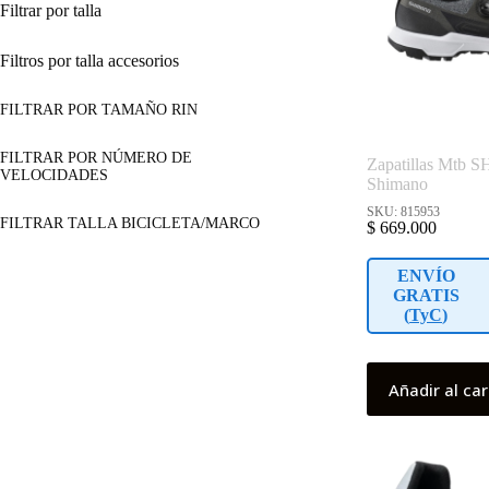
Filtrar por talla
Filtros por talla accesorios
FILTRAR POR TAMAÑO RIN
FILTRAR POR NÚMERO DE
Zapatillas Mtb 
VELOCIDADES
Shimano
SKU: 815953
FILTRAR TALLA BICICLETA/MARCO
$
669.000
ENVÍO
GRATIS
(
TyC
)
Añadir al car