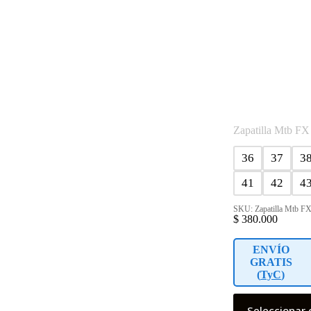
pueden
elegir
en
la
página
de
producto
Zapatilla Mtb FX
36
37
3
41
42
4
SKU: Zapatilla Mtb FX
$
380.000
ENVÍO
GRATIS
(
TyC
)
Este
Seleccionar 