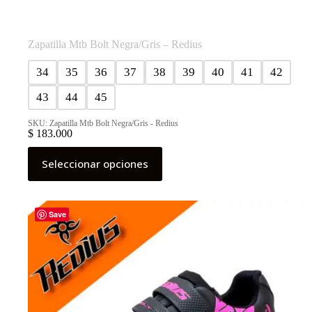
Zapatilla Mtb Bolt Negra/Gris – Redius
34
35
36
37
38
39
40
41
42
43
44
45
SKU: Zapatilla Mtb Bolt Negra/Gris - Redius
$
183.000
Este
Seleccionar opciones
producto
tiene
múltiples
variantes.
Las
Save
opciones
se
pueden
elegir
en
la
página