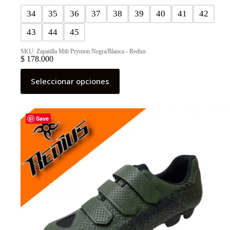
34
35
36
37
38
39
40
41
42
43
44
45
SKU: Zapatilla Mtb Prymon Negra/Blanca - Redius
$
178.000
Este
Seleccionar opciones
producto
tiene
múltiples
variantes.
Las
Save
opciones
se
pueden
elegir
en
la
página
de
producto