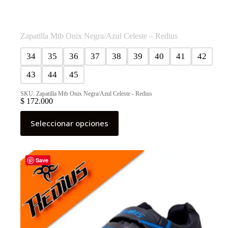
Zapatilla Mtb Onix Negra/Azul Celeste – Redius
34
35
36
37
38
39
40
41
42
43
44
45
SKU: Zapatilla Mtb Onix Negra/Azul Celeste - Redius
$
172.000
Este
Seleccionar opciones
producto
tiene
múltiples
variantes.
Las
Save
opciones
se
pueden
elegir
en
la
página