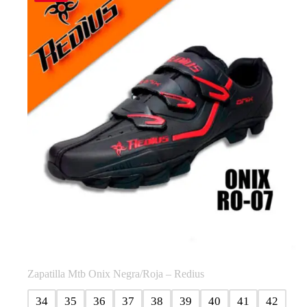
Zapatilla Mtb Onix Negra/Roja – Redius
34
35
36
37
38
39
40
41
42