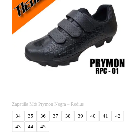
elegir
en
la
página
de
producto
Zapatilla Mtb Prymon Negra – Redius
34
35
36
37
38
39
40
41
42
43
44
45