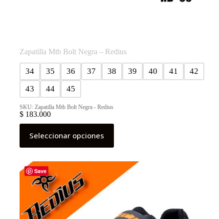
Zapatilla Mtb Bolt Negra – Redius
34
35
36
37
38
39
40
41
42
43
44
45
SKU: Zapatilla Mtb Bolt Negra - Redius
$
183.000
Este
Seleccionar opciones
producto
tiene
múltiples
variantes.
Las
Save
opciones
se
pueden
elegir
en