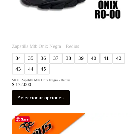
Zapatilla Mtb Onix Negra – Redius
34
35
36
37
38
39
40
41
42
43
44
45
SKU: Zapatilla Mtb Onix Negra - Redius
$
172.000
Este
Seleccionar opciones
producto
tiene
múltiples
variantes.
Las
Save
opciones
se