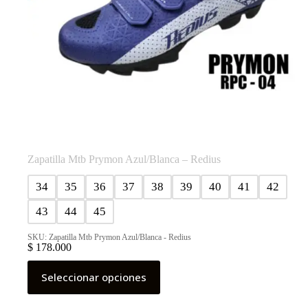
Zapatilla Mtb Prymon Azul/Blanca – Redius
34
35
36
37
38
39
40
41
42
43
44
45
SKU: Zapatilla Mtb Prymon Azul/Blanca - Redius
$
178.000
Este
Seleccionar opciones
producto
tiene
múltiples