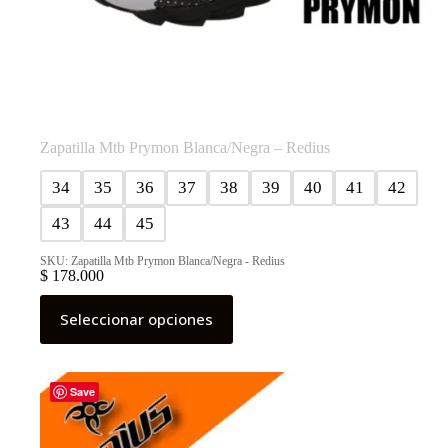
Zapatilla Mtb Prymon Blanca/Negra – Redius
34
35
36
37
38
39
40
41
42
43
44
45
SKU: Zapatilla Mtb Prymon Blanca/Negra - Redius
$
178.000
Este
Seleccionar opciones
producto
tiene
múltiples
variantes.
Las
Save
opciones
se
pueden