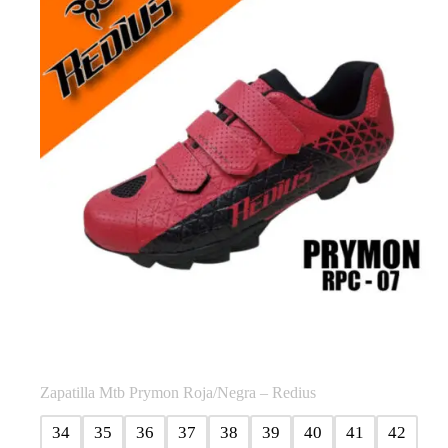
opciones
se
pueden
elegir
en
la
página
de
producto
Zapatilla Mtb Prymon Roja/Negra – Redius
34
35
36
37
38
39
40
41
42