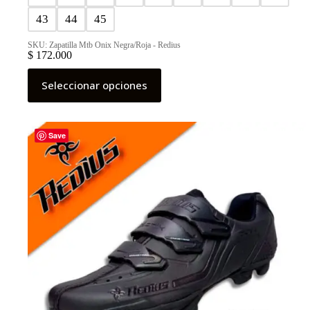
43
44
45
SKU: Zapatilla Mtb Onix Negra/Roja - Redius
$
172.000
Este
Seleccionar opciones
producto
tiene
múltiples
variantes.
Las
Save
opciones
se
pueden
elegir
en
la
página
de
producto