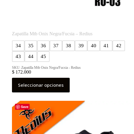
Zapatilla Mtb Onix Negra/Fucsia – Redius
34
35
36
37
38
39
40
41
42
43
44
45
SKU: Zapatilla Mtb Onix Negra/Fucsia - Redius
$
172.000
Este
Seleccionar opciones
producto
tiene
múltiples
variantes.
Las
Save
opciones
se
pueden
elegir
en