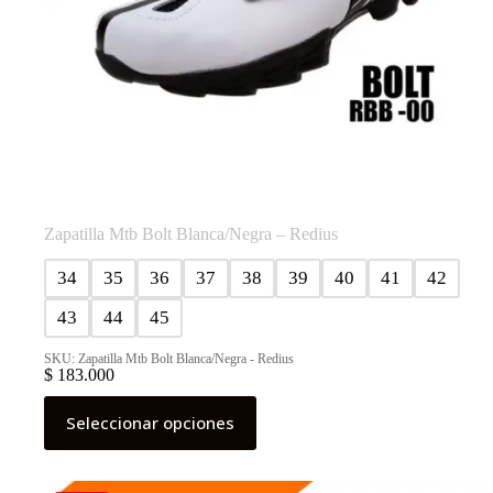
Zapatilla Mtb Bolt Blanca/Negra – Redius
34
35
36
37
38
39
40
41
42
43
44
45
SKU: Zapatilla Mtb Bolt Blanca/Negra - Redius
$
183.000
Este
Seleccionar opciones
producto
tiene
múltiples
variantes.