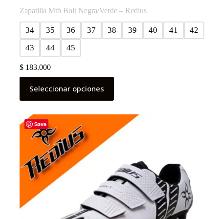
Zapatilla Mtb Bolt Negra/Verde – Redius
34
35
36
37
38
39
40
41
42
43
44
45
$
183.000
Este
Seleccionar opciones
producto
tiene
múltiples
variantes.
Las
Save
opciones
se
pueden
elegir
en
la
página
de
producto