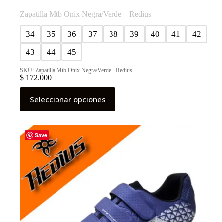
Zapatilla Mtb Onix Negra/Verde – Redius
34
35
36
37
38
39
40
41
42
43
44
45
SKU: Zapatilla Mtb Onix Negra/Verde - Redius
$
172.000
Este
Seleccionar opciones
producto
tiene
múltiples
variantes.
Las
Save
opciones
se
pueden
elegir
en
la
página
de
producto