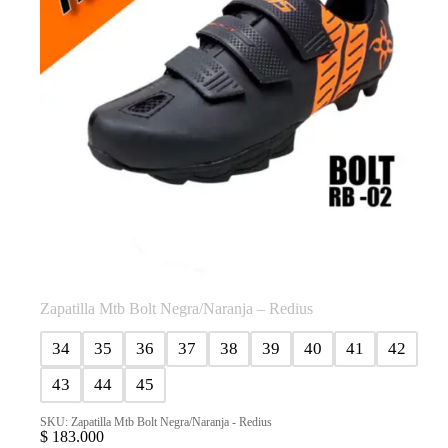
la
página
de
producto
Zapatilla Mtb Bolt Negra/Naranja – Redius
34
35
36
37
38
39
40
41
42
43
44
45
SKU: Zapatilla Mtb Bolt Negra/Naranja - Redius
$
183.000