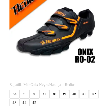
pueden
elegir
en
la
página
de
producto
Zapatilla Mtb Onix Negra/Naranja – Redius
34
35
36
37
38
39
40
41
42
43
44
45