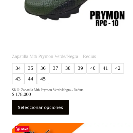
Zapatilla Mtb Prymon Verde/Negra – Redius
34
35
36
37
38
39
40
41
42
43
44
45
SKU: Zapatilla Mtb Prymon Verde/Negra - Redius
$
178.000
Este
Seleccionar opciones
producto
tiene
múltiples
variantes.
Las
Save