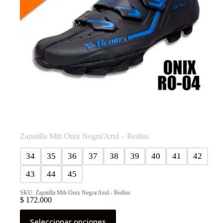
de
producto
Zapatilla Mtb Onix Negra/Azul – Redius
34
35
36
37
38
39
40
41
42
43
44
45
SKU: Zapatilla Mtb Onix Negra/Azul - Redius
$
172.000
Este
Seleccionar opciones
producto