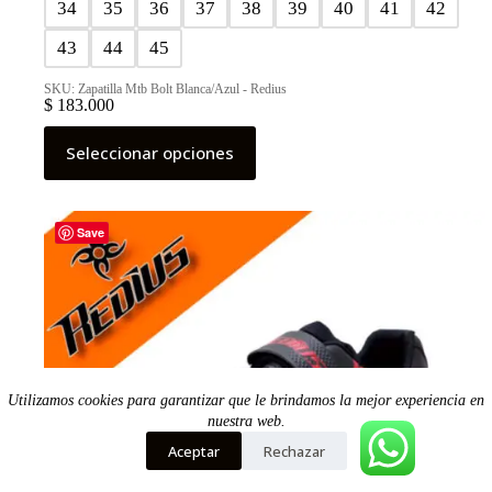
34
35
36
37
38
39
40
41
42
43
44
45
SKU: Zapatilla Mtb Bolt Blanca/Azul - Redius
$
183.000
Este
Seleccionar opciones
producto
tiene
múltiples
variantes.
Las
Save
opciones
se
pueden
elegir
en
la
página
de
Utilizamos cookies para garantizar que le brindamos la mejor experiencia en
producto
nuestra web.
Aceptar
Rechazar