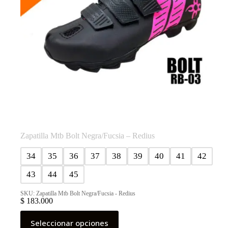
de
producto
Zapatilla Mtb Bolt Negra/Fucsia – Redius
34
35
36
37
38
39
40
41
42
43
44
45
SKU: Zapatilla Mtb Bolt Negra/Fucsia - Redius
$
183.000
Este
Seleccionar opciones
producto