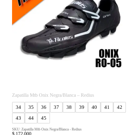
la
página
de
producto
Zapatilla Mtb Onix Negra/Blanca – Redius
34
35
36
37
38
39
40
41
42
43
44
45
SKU: Zapatilla Mtb Onix Negra/Blanca - Redius
$
172.000