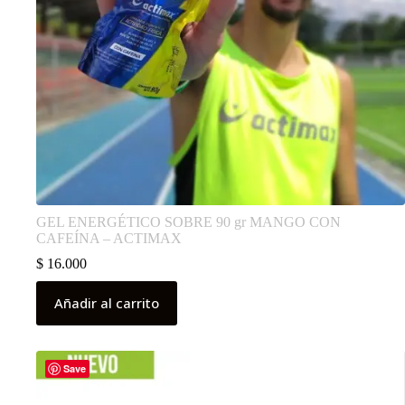
GEL ENERGÉTICO SOBRE 90 gr MANGO CON
CAFEÍNA – ACTIMAX
$
16.000
Añadir al carrito
Save