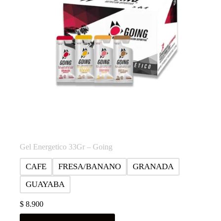
Gel Energetico 33Gr – Going
CAFE
FRESA/BANANO
GRANADA
GUAYABA
$
8.900
Este