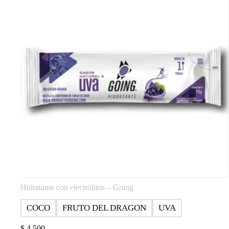
Hidratante con electrólitos – Going
COCO
FRUTO DEL DRAGON
UVA
$
4.500