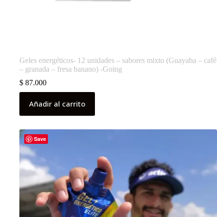
Geles energéticos- 12 unidades – sabores mixto (Guayaba – café
– granada – fresa banano) -Going
$
87.000
Añadir al carrito
Save