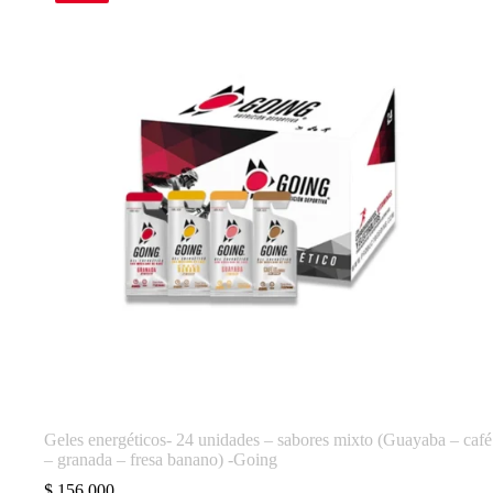
Geles energéticos- 24 unidades – sabores mixto (Guayaba – café
– granada – fresa banano) -Going
$
156.000