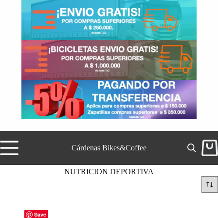
Saltar
al
contenido
Cárdenas Bikes&Coffee
Carr
de
comp
NUTRICION DEPORTIVA
Save