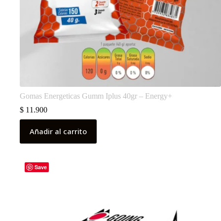
Gomas Energeticas Gumm Iplus 40gr – Energy+
$
11.900
Añadir al carrito
Save