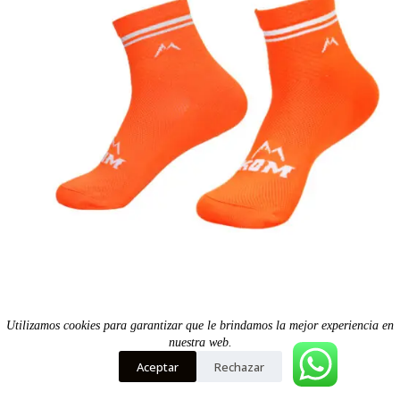
elegir
en
la
página
de
producto
Medias tobilleras ciclismo, running Naranjas – Kom
Utilizamos cookies para garantizar que le brindamos la mejor experiencia en
nuestra web.
34-38
39-45
Aceptar
Rechazar
$
20.900