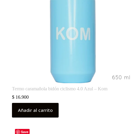
Termo caramañola bidón ciclismo 4.0 Azul – Kom
$
16.900
Añadir al carrito
Save