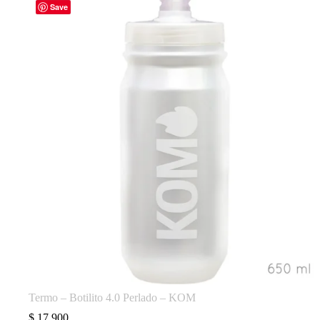
Las
Save
opciones
se
pueden
elegir
en
la
página
de
producto
Termo – Botilito 4.0 Perlado – KOM
$
17.900