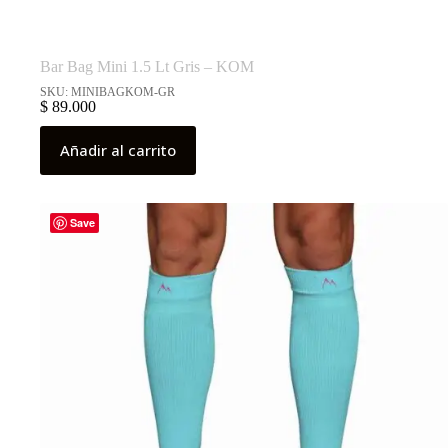
Bar Bag Mini 1.5 Lt Gris – KOM
SKU: MINIBAGKOM-GR
$
89.000
Añadir al carrito
Save