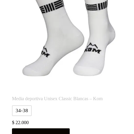
Media deportiva Unisex Classic Blancas – Kom
34-38
$
22.000
Este