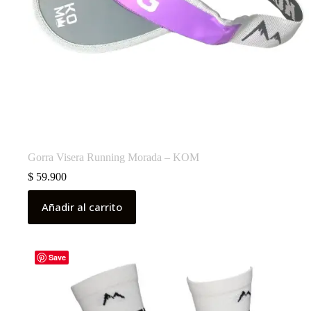
Gorra Visera Running Morada – KOM
$
59.900
Añadir al carrito
Save