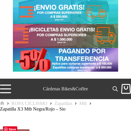
Saltar
al
contenido
Cárdenas Bikes&Coffee
Carr
de
comp
ROPA CICLISMO
Zapatillas
Mtb
Inicio
Zapatilla X3 Mtb Negra/Rojo – Sio
Save