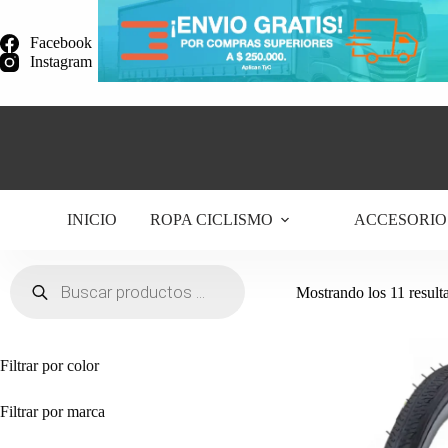
Saltar
al
Facebook
contenido
Instagram
INICIO
ROPA CICLISMO
ACCESORIO
Búsqueda
de
Mostrando los 11 result
productos
Filtrar por color
Filtrar por marca