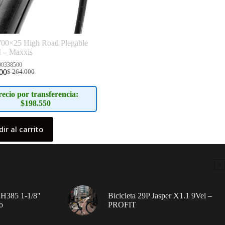
700×25 High Road Plegable
I – Maxxis
00338500
00
$
264.000
El
El
precio
precio
original
actual
recio por transferencia:
era:
es:
$198.550
$ 264.000.
$ 209.000.
ir al carrito
 H385 1-1/8″
Bicicleta 29P Jasper X1.1 9Vel –
o
PROFIT