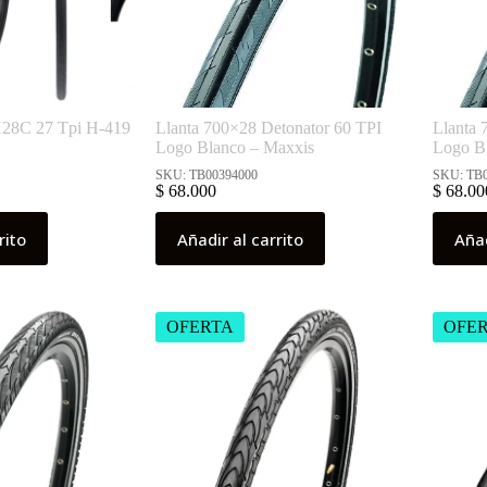
X28C 27 Tpi H-419
Llanta 700×28 Detonator 60 TPI
Llanta 
Logo Blanco – Maxxis
Logo B
SKU: TB00394000
SKU: TB
$
68.000
$
68.00
rito
Añadir al carrito
Añad
OFERTA
OFE