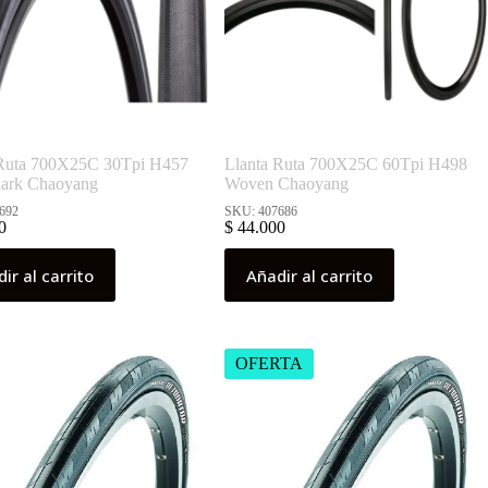
 Ruta 700X25C 30Tpi H457
Llanta Ruta 700X25C 60Tpi H498
hark Chaoyang
Woven Chaoyang
692
SKU: 407686
0
$
44.000
ir al carrito
Añadir al carrito
OFERTA