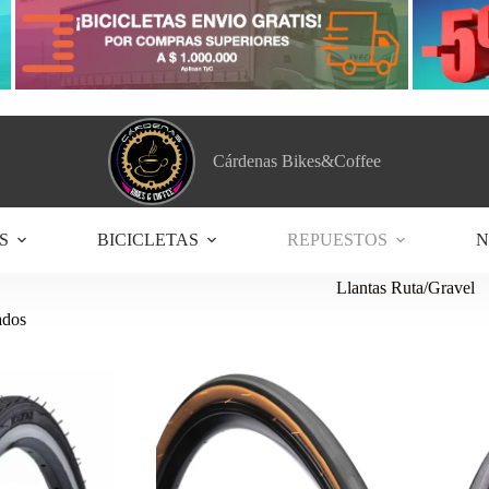
Cárdenas Bikes&Coffee
S
BICICLETAS
REPUESTOS
N
Llantas Ruta/Gravel
Ordenado
ados
por
los
últimos