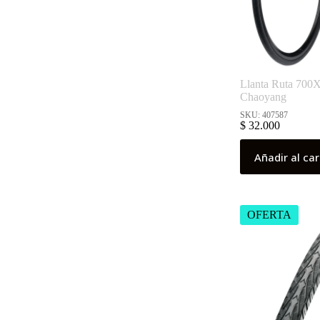
Llanta Ruta 700
Chaoyang
SKU: 407587
$
32.000
Añadir al car
OFERTA