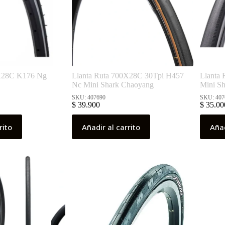
0X28C K176 Ng
Llanta Ruta 700X28C 30Tpi H457
Llanta
Nc Mini Shark Chaoyang
Mini S
SKU: 407690
SKU: 407
$
39.900
$
35.00
rito
Añadir al carrito
Añad