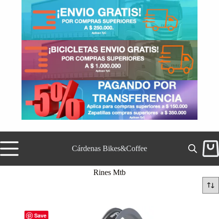
Saltar
al
contenido
Cárdenas Bikes&Coffee
Carr
de
comp
Rines Mtb
Save