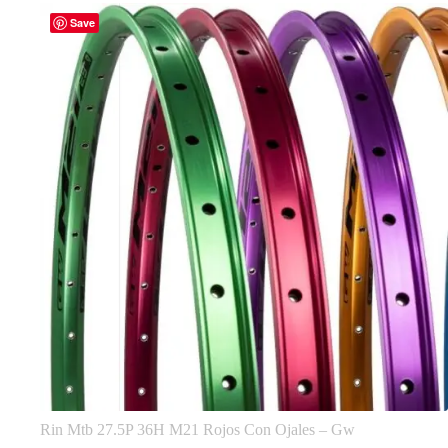
Save
Rin Mtb 27.5P 36H M21 Rojos Con Ojales – Gw