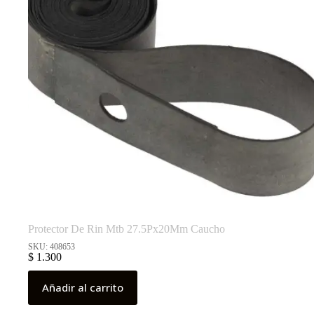
Protector De Rin Mtb 27.5Px20Mm Caucho
SKU: 408653
$
1.300
Añadir al carrito