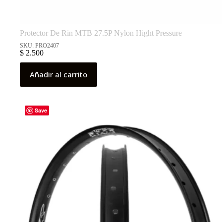
Protector De Rin MTB 27.5P Nylon Hight Pressure
SKU: PRO2407
$
2.500
Añadir al carrito
Save