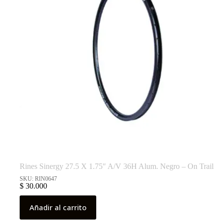
Rines Sinergy 27.5 X 1.75″ A/V 36H Alum. Negro – On Trail
SKU: RIN0647
$
30.000
Añadir al carrito