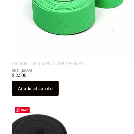
Protector De Rin MTB 29P Nylon/Pvc
SKU: 408698
$
2.500
Añadir al carrito
Save