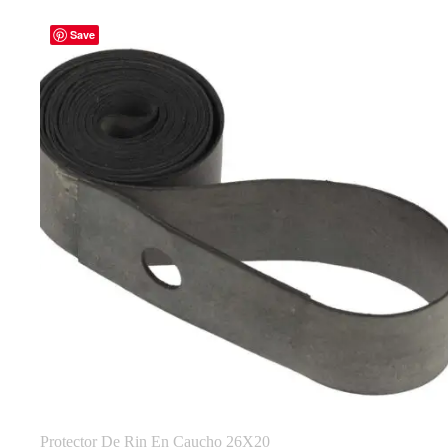
Save
Protector De Rin En Caucho 26X20