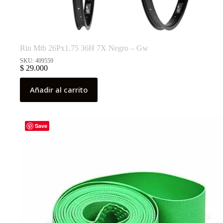
Rin Mtb 26Px1.75 36H 7X Negro – Gw
SKU: 409559
$
29.000
Añadir al carrito
Save