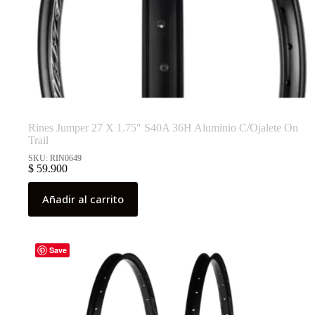
Rines Jumper 27 X 1.75″ S40A 36H Aluminio C/Ojalete On
Trail
SKU: RIN0649
$
59.900
Añadir al carrito
Save