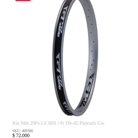
Rin Mtb 29Px3.0 36H +Pr Db-45 Plateado Gw
SKU: 409306
$
72.000