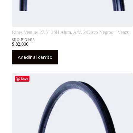
Rines Venture 27,5″ 36H Alum. A/V, P/Disco Negros – Venzo
SKU: RIN1436
$
32.000
Añadir al carrito
Save