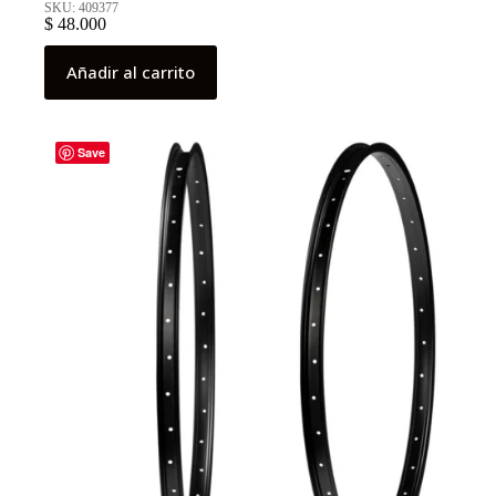
SKU: 409377
$
48.000
Añadir al carrito
Save