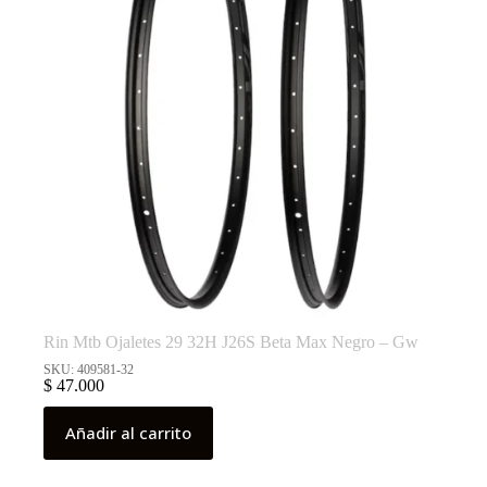
Rin Mtb Ojaletes 29 32H J26S Beta Max Negro – Gw
SKU: 409581-32
$
47.000
Añadir al carrito