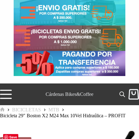
Saltar
al
contenido
Cárdenas Bikes&Coffee
Carr
de
comp
BICICLETAS
MTB
Inicio
Bicicleta 29″ Boston X2 M24 Max 10Vel Hidraúlica – PROFIT
Save