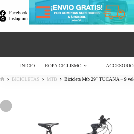
Saltar
al
Facebook
contenido
Instagram
INICIO
ROPA CICLISMO
ACCESORIO
BICICLETAS
MTB
Bicicleta Mtb 29″ TUCANA – 9 vel
Inicio