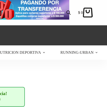
$
0
Carro
de
compra
UTRICION DEPORTIVA
RUNNING-URBAN
cia!
0