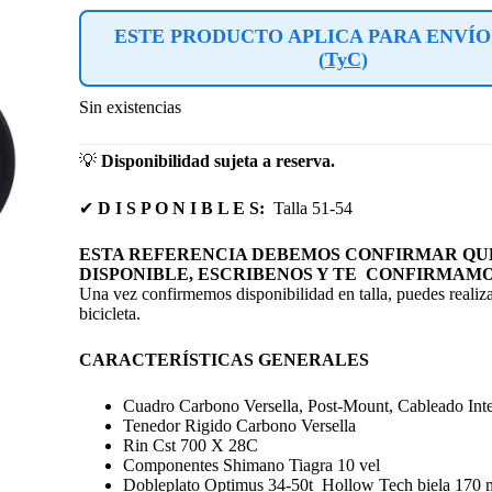
ESTE PRODUCTO APLICA PARA ENVÍO
(
TyC
)
Sin existencias
💡
Disponibilidad sujeta a reserva.
✔
D I S P O N I B L E S:
Talla 51-54
ESTA REFERENCIA DEBEMOS CONFIRMAR QUE
DISPONIBLE, ESCRIBENOS Y TE CONFIRMAMO
Una vez confirmemos disponibilidad en talla, puedes realiza
bicicleta.
CARACTERÍSTICAS GENERALES
Cuadro Carbono Versella, Post-Mount, Cableado Int
Tenedor Rigido Carbono Versella
Rin Cst 700 X 28C
Componentes Shimano Tiagra 10 vel
Dobleplato Optimus 34-50t Hollow Tech biela 170