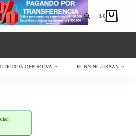
$
0
Carro
de
compra
UTRICION DEPORTIVA
RUNNING-URBAN
cia!
0