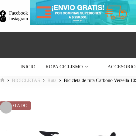
Saltar
al
Facebook
contenido
Instagram
INICIO
ROPA CICLISMO
ACCESORIO
BICICLETAS
Ruta
Bicicleta de ruta Carbono Versella 1
Inicio
AGOTADO