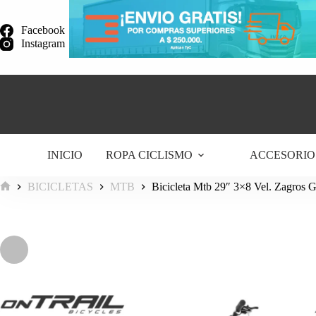
Saltar
al
Facebook
contenido
Instagram
INICIO
ROPA CICLISMO
ACCESORIO
BICICLETAS
MTB
Bicicleta Mtb 29″ 3×8 Vel. Zagros 
Inicio