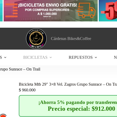
Cárdenas Bikes&Coffee
S
BICICLETAS
REPUESTOS
N
Grupo Sunrace – On Trail
Bicicleta Mtb 29″ 3×8 Vel. Zagros Grupo Sunrace – On Tra
$
960.000
¡Ahorra 5% pagando por transferen
Precio especial: $912.000