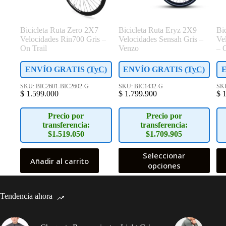
Bicicleta Ruta Zero 2X7
Bicicleta Ruta Eryz 2X9
Bi
Velocidades Rin700 Gris –
Velocidades Sensah Gris –
Ve
On Trail
Venzo
– 
ENVÍO GRATIS (
TyC
)
ENVÍO GRATIS (
TyC
)
SKU: BIC2601-BIC2602-G
SKU: BIC1432-G
SKU
$
1.599.000
$
1.799.900
$
1
Precio por
Precio por
transferencia:
transferencia:
$1.519.050
$1.709.905
Este
Seleccionar
Añadir al carrito
producto
opciones
tiene
múltiples
variantes.
Tendencia ahora
Las
opciones
se
pueden