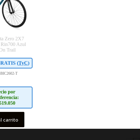
uta Zero 2X7
 Rin700 Azul
On Trail
RATIS (
TyC
)
-BIC2602-T
cio por
ferencia:
519.050
l carrito