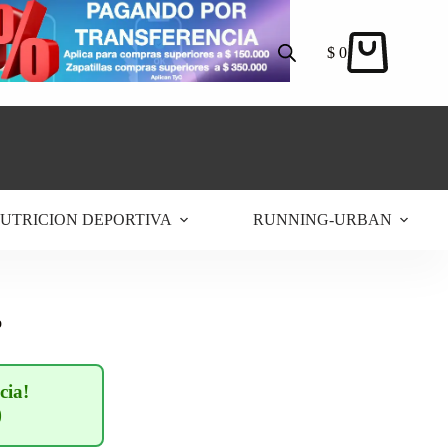
$
0
Carro
de
compra
UTRICION DEPORTIVA
RUNNING-URBAN
o
cia!
0