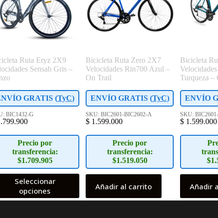
cicleta Ruta Eryz 2X9
Bicicleta Ruta Zero 2X7
Bicicleta R
locidades Sensah Gris –
Velocidades Rin700 Azul –
Velocidades
nzo
On Trail
Turqueza – 
ENVÍO GRATIS (
TyC
)
ENVÍO GRATIS (
TyC
)
ENVÍO G
U: BIC1432-G
SKU: BIC2601-BIC2602-A
SKU: BIC2601
.799.900
$
1.599.000
$
1.599.000
Precio por
Precio por
Pre
transferencia:
transferencia:
trans
$1.709.905
$1.519.050
$1.
te
Seleccionar
Añadir al carrito
Añadir a
oducto
opciones
ne
tiples
iantes.