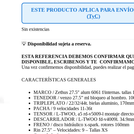
ESTE PRODUCTO APLICA PARA ENVÍO
(
TyC
)
Sin existencias
💡
Disponibilidad sujeta a reserva.
ESTA REFERENCIA DEBEMOS CONFIRMAR QUE
DISPONIBLE, ESCRIBENOS Y TE CONFIRMAMO
Una vez confirmemos disponibilidad, puedes realizar el pago
CARACTERÍSTICAS GENERALES
MARCO / Zethus 27.5″ alum 6061 f/internas. tallas 
TENEDOR / venzo 27.5” ml bloqueo al hombro. 1
TRIPLEPLATO / 22/32/44t. bielas aluminio, 170m
PACHA / 9 velocidades 11-36t
TENSOR / L-TWOO, a5 rd-v5009-l montaje directo 
DESCARRILADOR / L-TWOO fd-v4009l. 34.9m
FRENO / disco hidráulico x-spark. rotores 160mm
Rin 27.5″ – Velocidades: 9 – Tallas XS