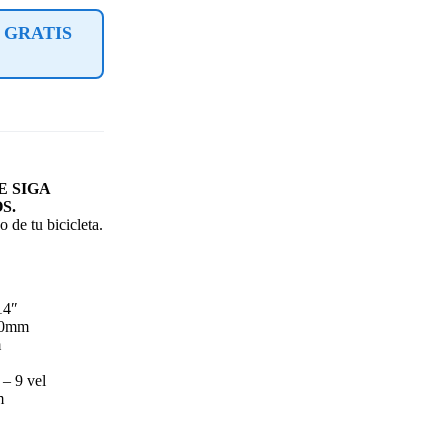
 GRATIS
 SIGA
S.
 de tu bicicleta.
14″
00mm
m
– 9 vel
m