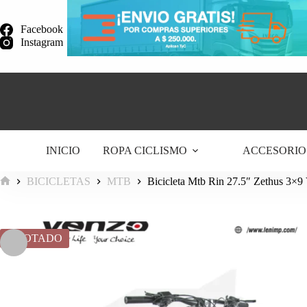
Saltar
al
Facebook
contenido
Instagram
INICIO
ROPA CICLISMO
ACCESORIO
BICICLETAS
MTB
Bicicleta Mtb Rin 27.5″ Zethus 3×9 
Inicio
AGOTADO