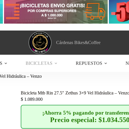
Cárdenas Bikes&Coffee
S
BICICLETAS
REPUESTOS
N
Vel Hidráulica – Venzo
Bicicleta Mtb Rin 27.5″ Zethus 3×9 Vel Hidráulica – Venz
$
1.089.000
¡Ahorra 5% pagando por transferen
Precio especial: $1.034.55