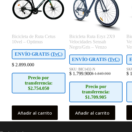
Bicicleta de Ruta Cetus
Bicicleta Ruta Eryz 2X9
Bi
10vel – Optimus
Velocidades Sensah
Ve
Negro/Gris – Venzo
Ve
ENVÍO GRATIS (
TyC
)
ENVÍO GRATIS (
TyC
)
$
2.899.000
SKU: BIC1432-N
SK
$
1.799.900
$
1
$
1.849.900
El
El
Precio por
precio
precio
transferencia:
original
actual
Precio por
$2.754.050
era:
es:
transferencia:
$ 1.849.900.
$ 1.799.900.
$1.709.905
Es
Añadir al carrito
Añadir al carrito
pr
tie
múl
var