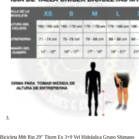
Bicicleta Mtb Rin 29″ Thorn Ex 3×9 Vel Hidráulica Grupo Shimano