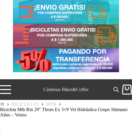
Saltar
al
contenido
Cárdenas Bikes&Coffee
Carr
de
comp
BICICLETAS
MTB
Inicio
Bicicleta Mtb Rin 29″ Thorn Ex 3×9 Vel Hidráulica Grupo Shimano
Altus – Venzo