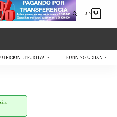
$
0
Carro
de
compra
UTRICION DEPORTIVA
RUNNING-URBAN
cia!