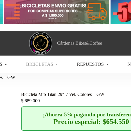
Cárdenas Bikes&Coffee
S
BICICLETAS
REPUESTOS
N
res – GW
Bicicleta Mtb Titan 29″ 7 Vel. Colores – GW
$
689.000
¡Ahorra 5% pagando por transferen
Precio especial: $654.550