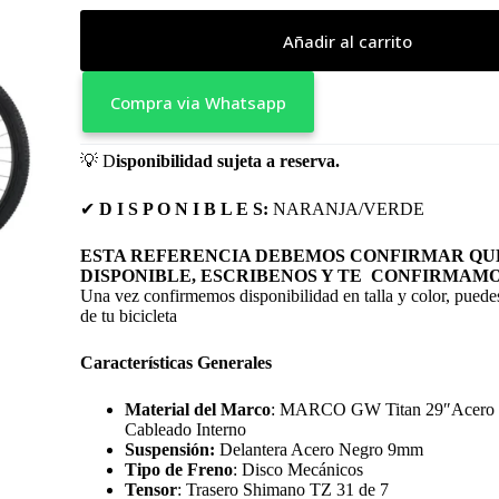
Añadir al carrito
Compra via Whatsapp
💡
D
isponibilidad sujeta a reserva.
✔
D I S P O N I B L E S:
NARANJA/VERDE
ESTA REFERENCIA DEBEMOS CONFIRMAR QUE
DISPONIBLE, ESCRIBENOS Y TE CONFIRMAMO
Una vez confirmemos disponibilidad en talla y color, puedes
de tu bicicleta
Características Generales
Material del Marco
: MARCO GW Titan 29″Acero 
Cableado Interno
Suspensión:
Delantera Acero Negro 9mm
Tipo de Freno
: Disco Mecánicos
Tensor
: Trasero Shimano TZ 31 de 7