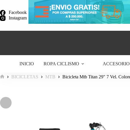
Saltar
al
Facebook
contenido
Instagram
INICIO
ROPA CICLISMO
ACCESORIO
BICICLETAS
MTB
Bicicleta Mtb Titan 29″ 7 Vel. Colo
Inicio