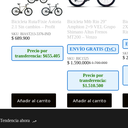
Bicicleta Ruta/Fixie Astoria
Bicicleta Mtb Rin 29″
Bi
2.1 Sin cambios – Profit
Amphion 2×9 VEL Grupo
2X
Shimano Altus Frenos
Ri
SKU: BIAST213-5376-IND
MT200 – Venzo
$
689.900
ENVÍO GRATIS (
TyC
)
Precio por
SKU
transferencia: $655.405
$
2
SKU: BIC1525
$
1.590.000
$
1.700.000
El
El
precio
precio
original
actual
Precio por
era:
es:
transferencia:
$ 1.700.000.
$ 1.590.000.
$1.510.500
Añadir al carrito
Añadir al carrito
Tendencia ahora