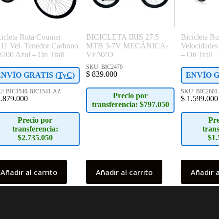
cicleta Ruta Counter
BICICLETA IRIS 27.5
Bicicleta R
11 Vel. Tenedor Carbono
MTB 3-7V MECÁNICA-
Velocidade
n700 Azul – On Trail
VENZO
– On Trail
SKU: BIC2479
$
839.000
ENVÍO GRATIS (
TyC
)
ENVÍO G
: BIC1540-BIC1541-AZ
SKU: BIC2601
Precio por
.879.000
$
1.599.000
transferencia: $797.050
Precio por
Pre
transferencia:
trans
$2.735.050
$1.
Añadir al carrito
Añadir al carrito
Añadir a