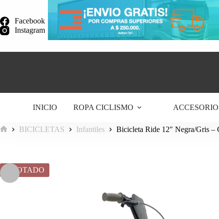
Saltar
al
Facebook
contenido
Instagram
INICIO
ROPA CICLISMO
ACCESORIO
BICICLETAS
Infantiles
Bicicleta Ride 12″ Negra/Gris – 
Inicio
AGOTADO