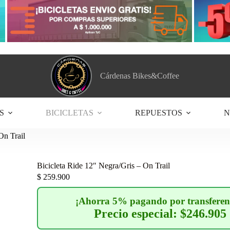
Cárdenas Bikes&Coffee
S
BICICLETAS
REPUESTOS
N
On Trail
Bicicleta Ride 12″ Negra/Gris – On Trail
$
259.900
¡Ahorra 5% pagando por transferen
Precio especial: $246.905