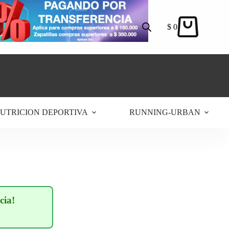
$
0
Carro
de
compra
UTRICION DEPORTIVA
RUNNING-URBAN
cia!