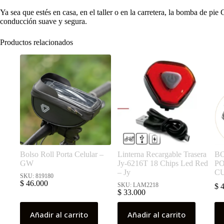
Ya sea que estés en casa, en el taller o en la carretera, la bomba de 
conducción suave y segura.
Productos relacionados
Bolso Roll Porta Celular –
Linterna Recargable Trasera
B
GW
Jy-6216T 18 Chips Led Red
P
– Jy
C
SKU: 819180
$
46.000
SKU: LAM2218
$
4
$
33.000
Añadir al carrito
Añadir al carrito