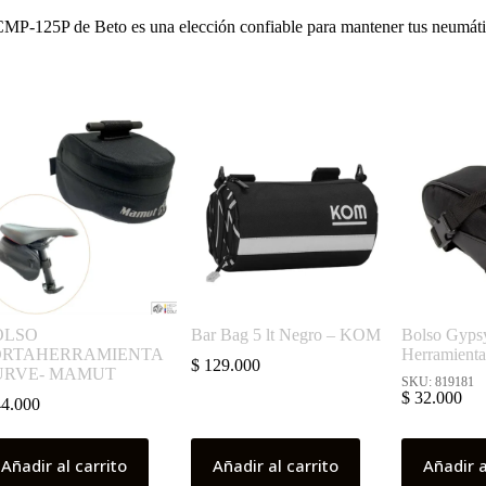
pie CMP-125P de Beto es una elección confiable para mantener tus neumát
OLSO
Bar Bag 5 lt Negro – KOM
Bolso Gyps
ORTAHERRAMIENTA
Herramient
$
129.000
URVE- MAMUT
SKU: 819181
$
32.000
4.000
Añadir al carrito
Añadir al carrito
Añadir a