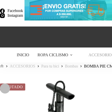
Saltar
al
Facebook
contenido
Instagram
INICIO
ROPA CICLISMO
ACCESORIO
ACCESORIOS
Para tu bici
Bombas
BOMBA PIE CM
Inicio
AGOTADO