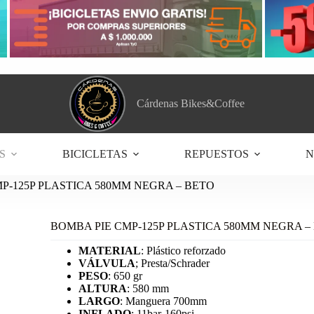
Cárdenas Bikes&Coffee
S
BICICLETAS
REPUESTOS
N
P-125P PLASTICA 580MM NEGRA – BETO
BOMBA PIE CMP-125P PLASTICA 580MM NEGRA –
MATERIAL
: Plástico reforzado
VÁLVULA
; Presta/Schrader
PESO
: 650 gr
ALTURA
: 580 mm
LARGO
: Manguera 700mm
INFLADO
: 11bar-160psi