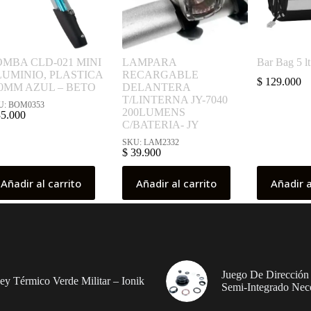
MBA CLD-021 MINI
LAMPARA
Bar Bag 5 
UMINIO, PLASTICA
RECARGABLE
$
129.000
0MM AZUL – BETO
DELANTERA
T/LINTERNA JY-7040
U: BOM0353
200LUMENS
5.000
C/BATERIA- JY
SKU: LAM2332
$
39.900
Añadir al carrito
Añadir al carrito
Añadir a
Juego De Dirección
sey Térmico Verde Militar – Ionik
Semi-Integrado Nec