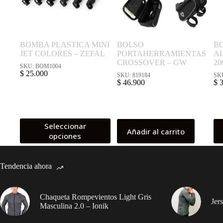
BOMBA PLASTICA MINI
BOLSO
BO
JET COLORES – ZEFAL
PORTAHERRAMIENTAS
AL
CROSSOVER – GW
20
SKU: BOM1004
$
25.000
SKU: 819184
SK
$
46.900
$
3
Este
Seleccionar
Añadir al carrito
producto
opciones
tiene
múltiples
variantes.
Tendencia ahora
Las
opciones
se
pueden
Chaqueta Rompevientos Light Gris
Jer
elegir
Masculina 2.0 – Ionik
en
la