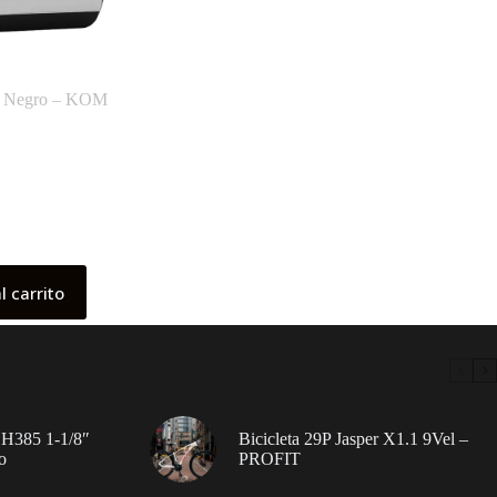
lt Negro – KOM
l carrito
 H385 1-1/8″
Bicicleta 29P Jasper X1.1 9Vel –
o
PROFIT