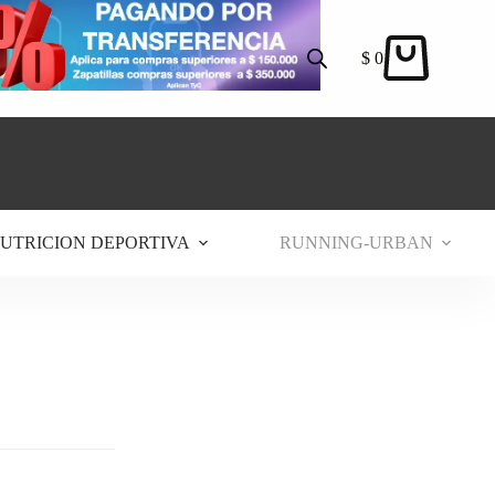
$
0
Carro
de
compra
UTRICION DEPORTIVA
RUNNING-URBAN