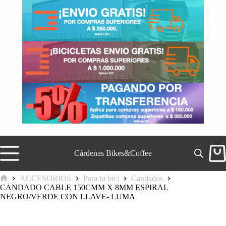
Saltar
al
contenido
Cárdenas Bikes&Coffee
Carr
de
comp
ACCESORIOS
Para tu bici
Candados
Inicio
CANDADO CABLE 150CMM X 8MM ESPIRAL
NEGRO/VERDE CON LLAVE- LUMA