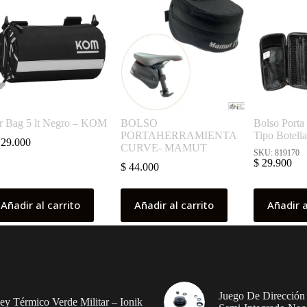
r Bag 5 lt Negro – KOM
BOLSO
Bolso Porta
PORTAHERRAMIENTA
Tipo Botel
29.000
CURVE- MAMUT
SKU: 819170
$
29.900
$
44.000
Añadir al carrito
Añadir al carrito
Añadir a
Juego De Dirección
sey Térmico Verde Militar – Ionik