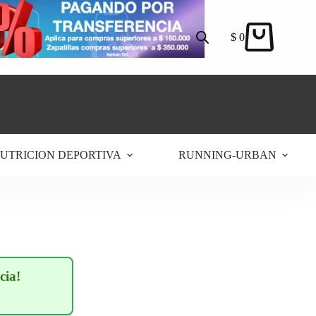
$
0
Carro
de
compra
UTRICION DEPORTIVA
RUNNING-URBAN
cia!