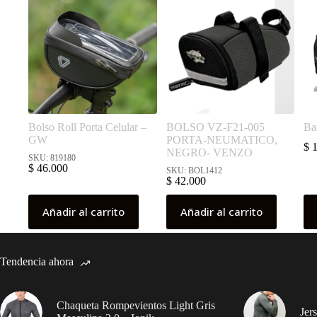
Bolso Roll Porta Celular –
BOLSO VZ-F21-005
Ba
GW
PORTA-NEUMATICO,
$
1
NEGRO- VENZO
SKU: 819180
$
46.000
SKU: BOL1412
$
42.000
Añadir al carrito
Añadir al carrito
Tendencia ahora
Chaqueta Rompevientos Light Gris
Jer