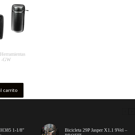
 Herramientas
la -GW
l carrito
 H385 1-1/8″
Bicicleta 29P Jasper X1.1 9Vel –