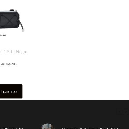
i 1.5 Lt Negro
AGKOM-NG
l carrito