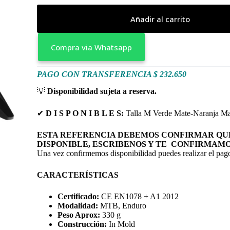
Añadir al carrito
Compra via Whatsapp
PAGO CON TRANSFERENCIA $ 232.650
💡
Disponibilidad sujeta a reserva.
✔
D I S P O N I B L E S:
Talla M Verde Mate-Naranja Ma
ESTA REFERENCIA DEBEMOS CONFIRMAR QUE
DISPONIBLE, ESCRIBENOS Y TE CONFIRMAMO
Una vez confirmemos disponibilidad puedes realizar el pago
CARACTERÍSTICAS
Certificado:
CE EN1078 + A1 2012
Modalidad:
MTB, Enduro
Peso Aprox:
330 g
Construcción:
In Mold