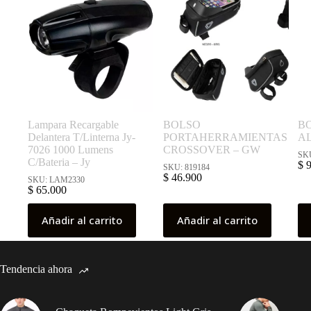
Lampara Recargable
BOLSO
BO
Delantera T/Linterna Jy-
PORTAHERRAMIENTAS
AL
7026 1000 Lumens
CROSSOVER – GW
SK
C/Bateria – Jy
$
9
SKU: 819184
$
46.900
SKU: LAM2330
$
65.000
Añadir al carrito
Añadir al carrito
Tendencia ahora