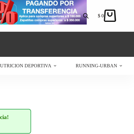
$
0
Carro
de
compra
UTRICION DEPORTIVA
RUNNING-URBAN
cia!