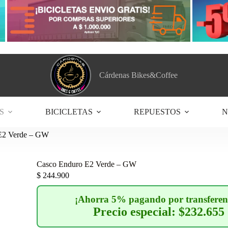
Cárdenas Bikes&Coffee
S
BICICLETAS
REPUESTOS
N
E2 Verde – GW
Casco Enduro E2 Verde – GW
$
244.900
¡Ahorra 5% pagando por transferen
Precio especial: $232.655