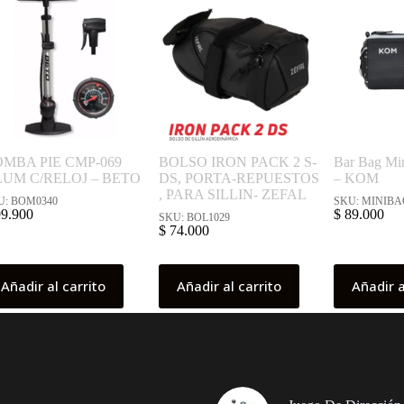
MBA PIE CMP-069
BOLSO IRON PACK 2 S-
Bar Bag Min
UM C/RELOJ – BETO
DS, PORTA-REPUESTOS
– KOM
, PARA SILLIN- ZEFAL
U: BOM0340
SKU: MINIB
9.900
$
89.000
SKU: BOL1029
$
74.000
Añadir al carrito
Añadir al carrito
Añadir a