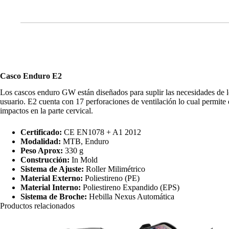
Casco Enduro E2
Los cascos enduro GW están diseñados para suplir las necesidades de lo
usuario. E2 cuenta con 17 perforaciones de ventilación lo cual permite 
impactos en la parte cervical.
Certificado:
CE EN1078 + A1 2012
Modalidad:
MTB, Enduro
Peso Aprox:
330 g
Construcción:
In Mold
Sistema de Ajuste:
Roller Milimétrico
Material Externo:
Poliestireno (PE)
Material Interno:
Poliestireno Expandido (EPS)
Sistema de Broche:
Hebilla Nexus Automática
Productos relacionados