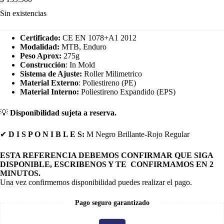
Sin existencias
Certificado:
CE EN 1078+A1 2012
Modalidad:
MTB, Enduro
Peso Aprox:
275g
Construcción
: In Mold
Sistema de Ajuste:
Roller Milimetrico
Material Externo
: Poliestireno (PE)
Material Interno:
Poliestireno Expandido (EPS)
💡
Disponibilidad sujeta a reserva.
✔
D I S P O N I B L E S:
M Negro Brillante-Rojo Regular
ESTA REFERENCIA DEBEMOS CONFIRMAR QUE SIGA
DISPONIBLE, ESCRIBENOS Y TE CONFIRMAMOS EN 2
MINUTOS.
Una vez confirmemos disponibilidad puedes realizar el pago.
Pago seguro garantizado