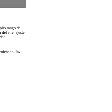
plio rango de
 del aire, ajuste
idad.
olchado, In-