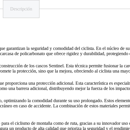
Descripción
que garantizan la seguridad y comodidad del ciclista. En el núcleo de s
arcasa de policarbonato que ofrece rigidez y durabilidad, protegiendo 
construcción de los cascos Sentinel. Esta técnica permite fusionar la ca
romete la protección, sino que la mejora, ofreciendo al ciclista una may
 proporciona una protección adicional. Esta característica es especialm
omo una barrera adicional, distribuyendo mejor la fuerza de los impacto
ado, optimizando la comodidad durante su uso prolongado. Estos elemen
l cráneo en caso de accidente. La combinación de estos materiales permi
 para el ciclismo de montaña como de ruta, gracias a su innovador uso d
gura un producto de alta calidad que prioriza la seguridad y el rendimien