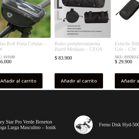
lso Roll Porta Celular –
Bolso portaherramienta
Estuche Bill
W
Barril Mediano – CEOS
Gris – GW
: 819180
SKU: 819203-
$
83.900
6.000
$
29.900
Añadir al carrito
Añadir al carrito
Añadir a
sey Star Pro Verde Beneton
Freno Disk Hyd-500
ga Larga Masculino – Ionik