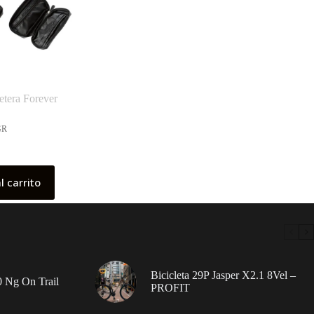
etera Forever
GR
l carrito
Bicicleta 29P Jasper X2.1 8Vel –
 Ng On Trail
PROFIT