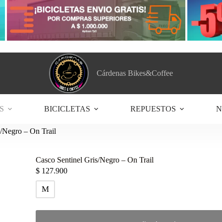
Cárdenas Bikes&Coffee
S
BICICLETAS
REPUESTOS
N
s/Negro – On Trail
Casco Sentinel Gris/Negro – On Trail
$
127.900
M