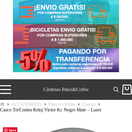
Saltar
al
contenido
Cárdenas Bikes&Coffee
Carr
de
comp
ACCESORIOS
Para el ciclista
Cascos
Inicio
Casco Tri/Contra Reloj Victor Kc Negro Mate – Lazer
Save