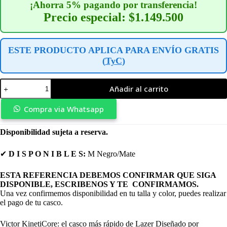
¡Ahorra 5% pagando por transferencia!
Precio especial: $1.149.500
ESTE PRODUCTO APLICA PARA ENVÍO GRATIS
(
TyC
)
Casco
Añadir al carrito
Tri/Contra
Reloj
Victor
Compra via Whatsapp
Kc
Negro
Disponibilidad sujeta a reserva.
Mate
-
Lazer
✔
D I S P O N I B L E S:
M Negro/Mate
cantidad
ESTA REFERENCIA DEBEMOS CONFIRMAR QUE SIGA
DISPONIBLE, ESCRIBENOS Y TE CONFIRMAMOS.
Una vez confirmemos disponibilidad en tu talla y color, puedes realizar
el pago de tu casco.
Victor KinetiCore: el casco más rápido de Lazer Diseñado por