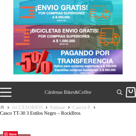
Saltar
al
contenido
Cárdenas Bikes&Coffee
Carr
de
comp
ACCESORIOS
Patinaje
Cascos P.
Inicio
Casco TT-30 3 Estilos Negro – RockBros
Save