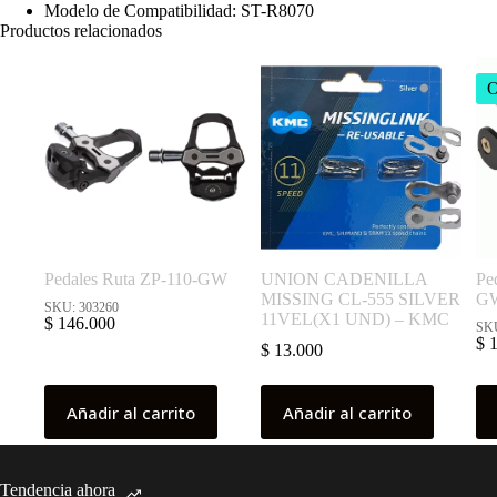
Modelo de Compatibilidad: ST-R8070
Productos relacionados
Pedales Ruta ZP-110-GW
UNION CADENILLA
Pe
MISSING CL-555 SILVER
G
SKU: 303260
11VEL(X1 UND) – KMC
$
146.000
SKU
$
1
$
13.000
Añadir al carrito
Añadir al carrito
Tendencia ahora