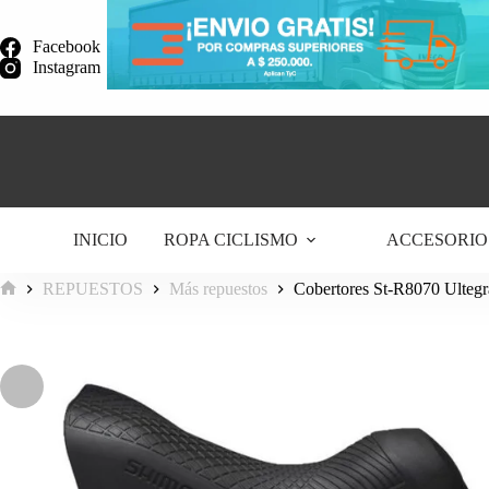
Saltar
al
Facebook
contenido
Instagram
INICIO
ROPA CICLISMO
ACCESORIO
REPUESTOS
Más repuestos
Cobertores St-R8070 Ulteg
Inicio