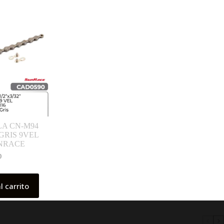
A CN-M94
 GRIS 9VEL
UNRACE
0
l carrito