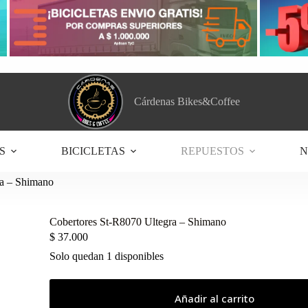
Cárdenas Bikes&Coffee
S
BICICLETAS
REPUESTOS
N
ra – Shimano
Cobertores St-R8070 Ultegra – Shimano
$
37.000
Solo quedan 1 disponibles
Añadir al carrito