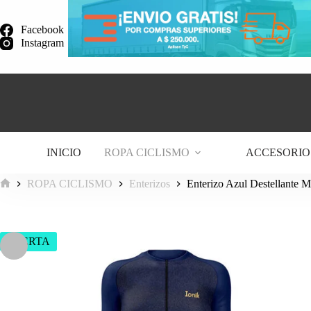
Saltar
al
Facebook
contenido
Instagram
INICIO
ROPA CICLISMO
ACCESORIO
ROPA CICLISMO
Enterizos
Enterizo Azul Destellante 
Inicio
OFERTA