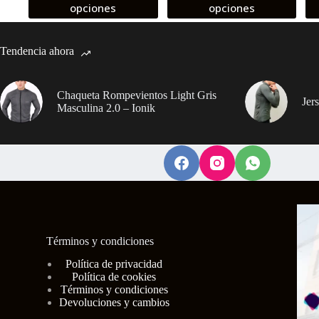
producto
producto
pr
opciones
opciones
tiene
tiene
tie
múltiples
múltiples
múl
variantes.
variantes.
var
Tendencia ahora
Las
Las
La
opciones
opciones
op
se
se
se
pueden
pueden
pu
Chaqueta Rompevientos Light Gris
Jer
elegir
elegir
ele
Masculina 2.0 – Ionik
en
en
en
la
la
la
página
página
pá
de
de
de
producto
producto
pr
Términos y condiciones
Polí
tica de privacidad
Política de cookies
Términos y condiciones
Devoluciones y cambios