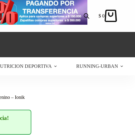
$
0
Carro
de
compra
UTRICION DEPORTIVA
RUNNING-URBAN
enino – Ionik
cia!