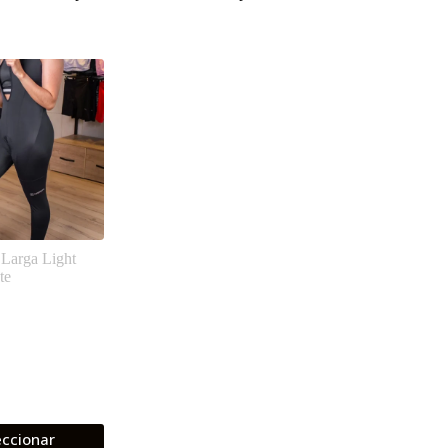
Larga Light
te
eccionar