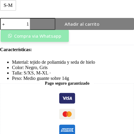
S-M
Guante
Añadir al carrito
Dedo
Corto
Verano
Compra via Whatsapp
Negro
-
Características:
RockBros
cantidad
Material: tejido de poliamida y seda de hielo
Color: Negro, Gris
Talla: S/XS, M-XL ·
Peso: Medio guante sobre 14g
Pago seguro garantizado