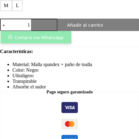
M
L
Guante
Añadir al carrito
Dedo
Largo
3
Compra via Whatsapp
Lineas
Negro
Características:
-
RockBros
cantidad
Material: Malla spandex + paño de toalla
Color: Negro
Ultraligero
Transpirable
Absorbe el sudor
Pago seguro garantizado