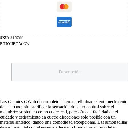
SKU:
815769
ETIQUETA:
GW
Descripción
Los Guantes GW dedo completo Thermal, eliminan el entumecimiento
de las manos sin sacrificar la sensación de tener control sobre el
manubrio; se sienten como cuero real, pero ofrecen facilidad en el
cuidado y estiramiento en cuatro direcciones solo posible con un
material sintético, dando una comodidad excepcional. Las almohadillas
de espuma / gel con el espesor adecuado brindan una comodidad