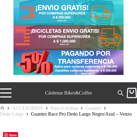
Saltar
al
contenido
Cárdenas Bikes&Coffee
Carr
de
comp
ACCESORIOS
Para el ciclista
Guantes
Inicio
Dedo Largo
Guantes Race Pro Dedo Largo Negro/Azul – Venzo
Save