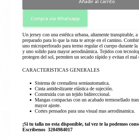
Añadir al carrito
Compra via Whatsapp
Un jersey con una estética urbana, altamente transpirable, a
preparado para lo que la ruta te arroje en el camino. Combin
uno microperforado para termo regular el cuerpo durante la a
y uno solido para mayor aerodinámica. Tejidos con tecnolog
protegen del sol, permiten un secado rápido y evitan el mal 
CARACTERISTICAS GENERALES
Sistema de cremallera semiautomatica.
Cinta antideslizante elástica de sujeción.
Construida con un tejido bidireccional.
Mangas compactas con un acabado termosellado trans
mayor ajuste.
Cortes pensados para una visual mas aerodinamica.
¡Si tu talla no esta disponible, tal vez te la podemos cons
Escríbenos 3204984017