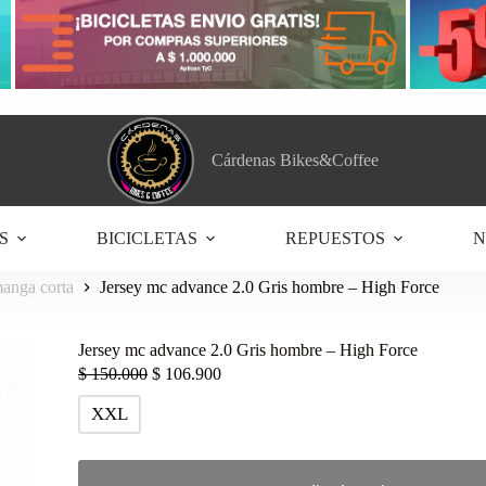
Cárdenas Bikes&Coffee
S
BICICLETAS
REPUESTOS
N
anga corta
Jersey mc advance 2.0 Gris hombre – High Force
Jersey mc advance 2.0 Gris hombre – High Force
$
150.000
$
106.900
XXL