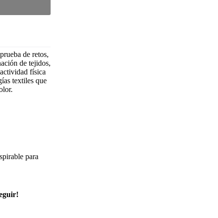
 prueba de retos,
ación de tejidos,
ctividad física
ías textiles que
olor.
pirable para
eguir!