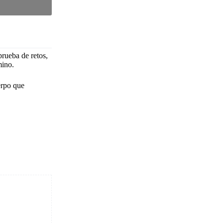
prueba de retos,
mino.
erpo que