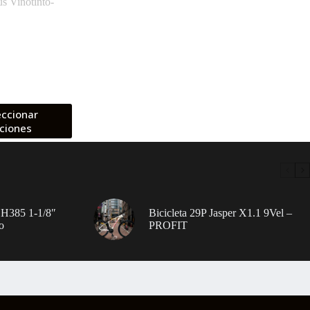
s Vinotinto-
eccionar
ciones
 H385 1-1/8″
Bicicleta 29P Jasper X1.1 9Vel –
o
PROFIT