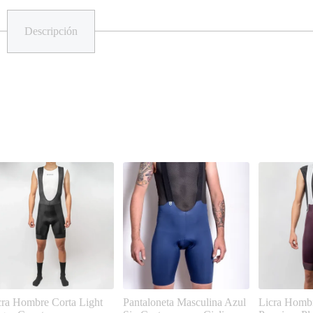
Descripción
cra Hombre Corta Light
Pantaloneta Masculina Azul
Licra Homb