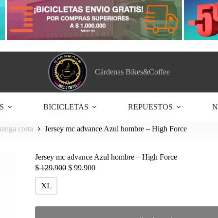
Cárdenas Bikes&Coffee
S
BICICLETAS
REPUESTOS
N
anga corta
Jersey mc advance Azul hombre – High Force
Jersey mc advance Azul hombre – High Force
$
129.900
$
99.900
XL