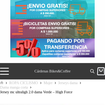
Saltar
al
contenido
Cárdenas Bikes&Coffee
Carr
de
comp
ROPA CICLISMO
Mujer
Jerseys dama
Inicio
Dama manga corta
Jersey mc ultraligh 2.0 dama Verde – High Force