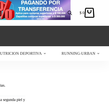
$
0
Carro
de
compra
UTRICION DEPORTIVA
RUNNING-URBAN
ias.
na segunda piel y