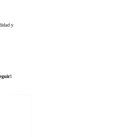
odidad y
eguir!