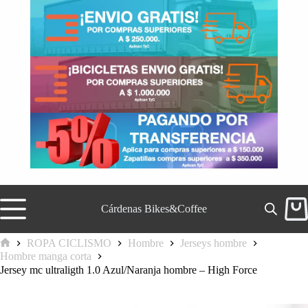
Saltar
al
contenido
Cárdenas Bikes&Coffee
Carr
de
comp
ROPA CICLISMO
Hombre
Jerseys hombre
Inicio
Hombre manga corta
Jersey mc ultraligth 1.0 Azul/Naranja hombre – High Force