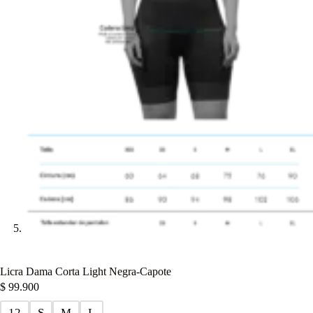
Licra Dama Corta Light Negra-Capote
$
99.900
12
S
M
L