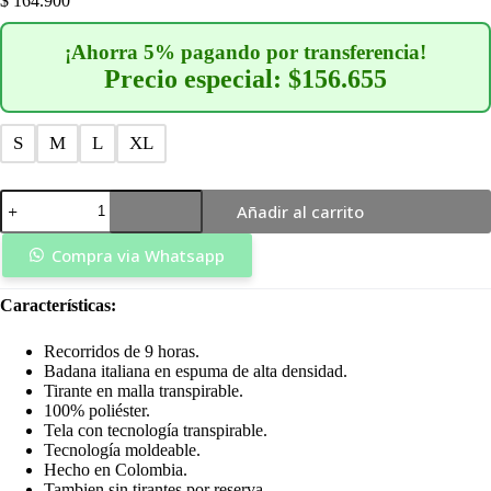
$
164.900
¡Ahorra 5% pagando por transferencia!
Precio especial: $156.655
S
M
L
XL
Licra
Añadir al carrito
Hombre
Larga
Premium
Compra via Whatsapp
Plus
Negra-
Características:
Capote
cantidad
Recorridos de 9 horas.
Badana italiana en espuma de alta densidad.
Tirante en malla transpirable.
100% poliéster.
Tela con tecnología transpirable.
Tecnología moldeable.
Hecho en Colombia.
Tambien sin tirantes por reserva