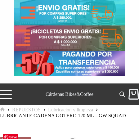
Saltar
al
contenido
Cárdenas Bikes&Coffee
Carr
de
comp
REPUESTOS
Lubricacion y limpieza
Inicio
LUBRICANTE CADENA GOTERO 120 ML – GW SQUAD
Save