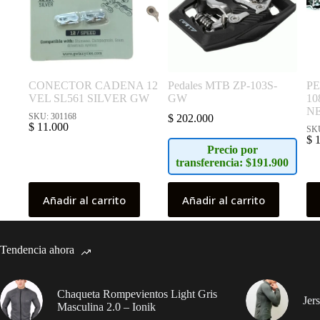
CONECTOR CADENA 12
Pedales MTB ZP-103S-
PE
VEL SL561 SILVER GW
GW
10
N
SKU: 301168
$
202.000
$
11.000
SKU
$
1
Precio por
transferencia: $191.900
Añadir al carrito
Añadir al carrito
Tendencia ahora
Chaqueta Rompevientos Light Gris
Jer
Masculina 2.0 – Ionik