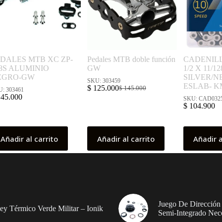
DALES MTB XC ZP-
Pedales MTB doble función
CADENILL
8S ALUMINIO
GW
1/2 X 11/12
EGRO-GW
SILVER/N
SKU: 303459
ESLAB- 
$
125.000
$
145.000
: 303461
El
El
45.000
SKU: CAD032
precio
precio
$
104.900
original
actual
era:
es:
$ 145.000.
$ 125.000.
Añadir al carrito
Añadir al carrito
Añadir a
Juego De Dirección
sey Térmico Verde Militar – Ionik
Semi-Integrado Nec