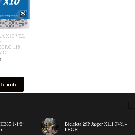
A X10 VEL
8
EGRO 116
KMC
5
l carrito
 H385 1-1/8″
Bicicleta 29P Jasper X1.1 9Vel –
o
PROFIT