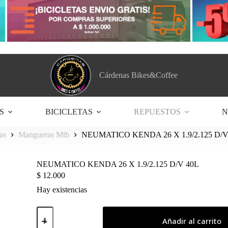
Cárdenas Bikes&Coffee
S
BICICLETAS
REPUESTOS
N
as
Mangueras Mtb
NEUMATICO KENDA 26 X 1.9/2.125 D/V
NEUMATICO KENDA 26 X 1.9/2.125 D/V 40L
$
12.000
Hay existencias
NEUMATICO
KENDA
Añadir al carrito
26