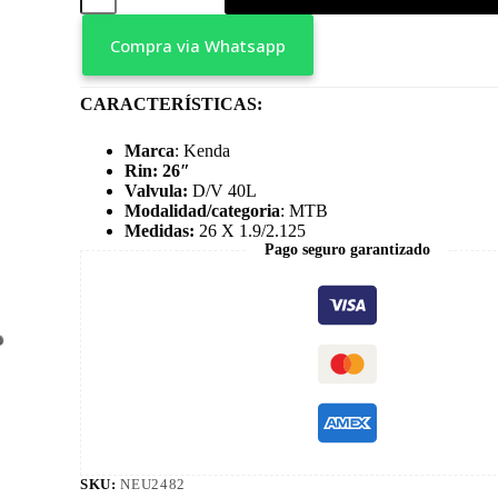
X
1.9/2.125
Compra via Whatsapp
D/V
40L
cantidad
CARACTERÍSTICAS:
Marca
: Kenda
Rin: 26″
Valvula:
D/V 40L
Modalidad/categoria
: MTB
Medidas:
26 X 1.9/2.125
Pago seguro garantizado
SKU:
NEU2482