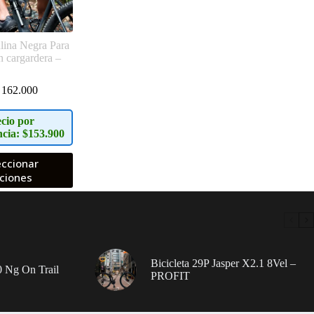
lina Negra Para
n cargardera –
162.000
cio por
ncia: $153.900
eccionar
ciones
Bicicleta 29P Jasper X2.1 8Vel –
 Ng On Trail
PROFIT