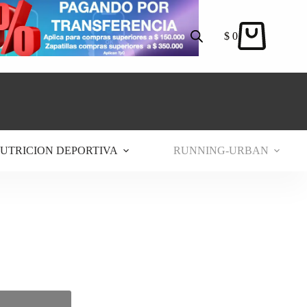
$
0
Carro
de
compra
UTRICION DEPORTIVA
RUNNING-URBAN