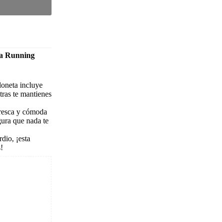
ta Running
loneta incluye
ntras te mantienes
 fresca y cómoda
gura que nada te
rdio, ¡esta
!