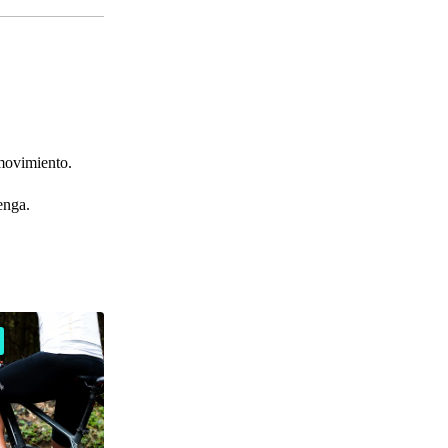
 movimiento.
enga.