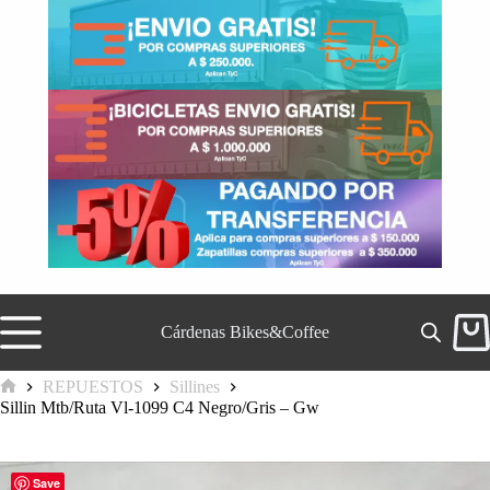
Saltar
al
contenido
Cárdenas Bikes&Coffee
Carr
de
comp
REPUESTOS
Sillines
Inicio
Sillin Mtb/Ruta Vl-1099 C4 Negro/Gris – Gw
Save