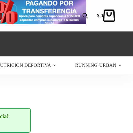
$
0
Carro
de
compra
UTRICION DEPORTIVA
RUNNING-URBAN
cia!