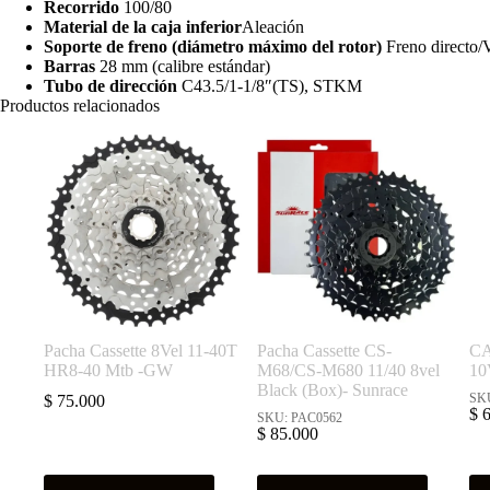
Recorrido
100/80
Material de la caja inferior
Aleación
Soporte de freno (diámetro máximo del rotor)
Freno directo
Barras
28 mm (calibre estándar)
Tubo de dirección
C43.5/1-1/8″(TS), STKM
Productos relacionados
Pacha Cassette 8Vel 11-40T
Pacha Cassette CS-
C
HR8-40 Mtb -GW
M68/CS-M680 11/40 8vel
10
Black (Box)- Sunrace
SKU
$
75.000
$
6
SKU: PAC0562
$
85.000