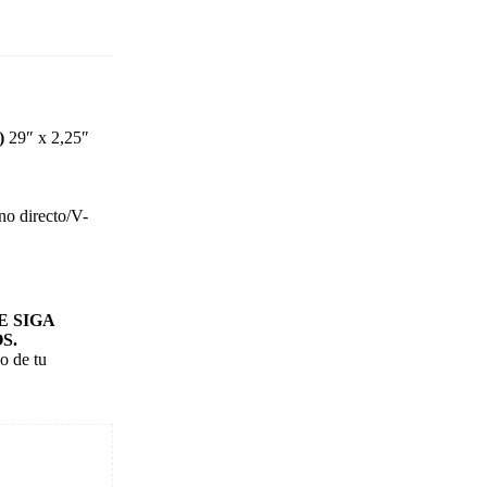
)
29″ x 2,25″
no directo/V-
 SIGA
S.
o de tu