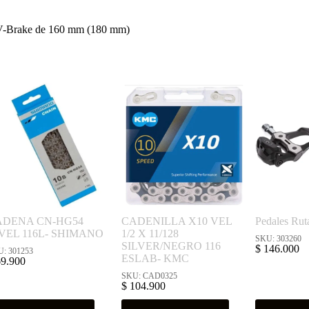
/V-Brake de 160 mm (180 mm)
ADENA CN-HG54
CADENILLA X10 VEL
Pedales Ru
VEL 116L- SHIMANO
1/2 X 11/128
SKU: 303260
SILVER/NEGRO 116
$
146.000
: 301253
ESLAB- KMC
9.900
SKU: CAD0325
$
104.900