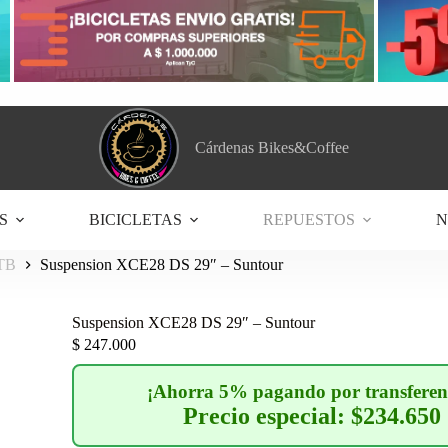
Cárdenas Bikes&Coffee
S
BICICLETAS
REPUESTOS
N
MTB
Suspension XCE28 DS 29″ – Suntour
Suspension XCE28 DS 29″ – Suntour
$
247.000
¡Ahorra 5% pagando por transferen
Precio especial: $234.650