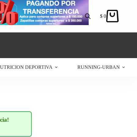
$
0
Carro
de
compra
UTRICION DEPORTIVA
RUNNING-URBAN
cia!