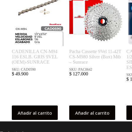
CADENILLA CN-M94
Pacha Cassette 9Vel 11-42T
C
116 ESLB. GRIS 9VEL
CS-M980 Silver (Box) Mtb
1/
(OEM)-SUNRACE
– Sunrace
SI
E
SKU: CAD0590
SKU: PAC0642
$
49.900
$
127.000
SK
$
1
Añadir al carrito
Añadir al carrito