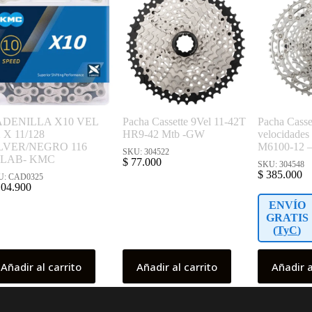
ADENILLA X10 VEL
Pacha Cassette 9Vel 11-42T
Pacha Casse
2 X 11/128
HR9-42 Mtb -GW
velocidades
LVER/NEGRO 116
M6100-12 –
SKU: 304522
SLAB- KMC
$
77.000
SKU: 304548
$
385.000
U: CAD0325
04.900
ENVÍO
GRATIS
(
TyC
)
Añadir al carrito
Añadir al carrito
Añadir a