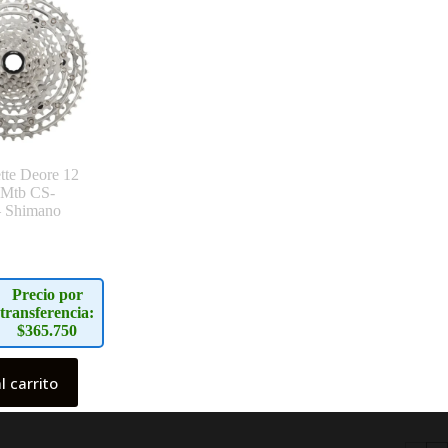
tte Deore 12
 Mtb CS-
 Shimano
Precio por
transferencia:
$365.750
l carrito