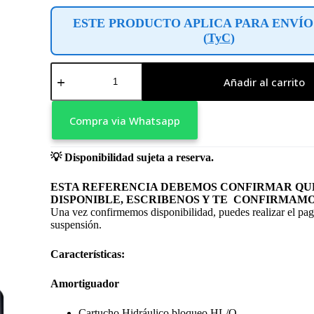
ESTE PRODUCTO APLICA PARA ENVÍO
(
TyC
)
Suspension
de
Añadir al carrito
Aire
27.5"
Tachyon
Compra via Whatsapp
HL
-
On
💡
Disponibilidad sujeta a reserva.
Trail
cantidad
ESTA REFERENCIA DEBEMOS CONFIRMAR QUE
DISPONIBLE, ESCRIBENOS Y TE CONFIRMAMO
Una vez confirmemos disponibilidad, puedes realizar el pag
suspensión.
Características:
Amortiguador
Cartucho Hidráulico bloqueo HL/O