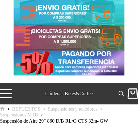
Saltar
al
contenido
Cárdenas Bikes&Coffee
Carr
de
comp
REPUESTOS
Suspensiones y tenedores
Inicio
Suspensiones MTB
Suspensión de Aire 29″ 860 D/B RL/O CTS 32m- GW