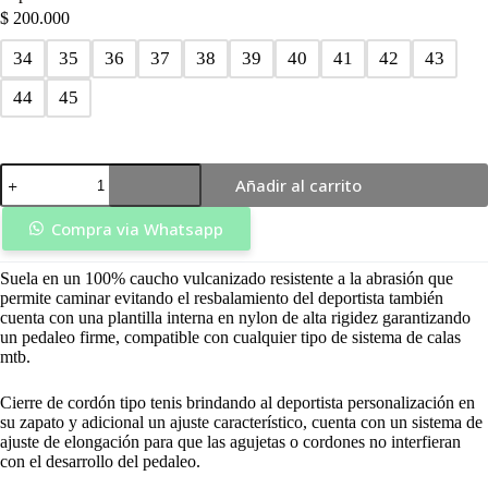
$
200.000
34
35
36
37
38
39
40
41
42
43
44
45
Zapatilla
Añadir al carrito
Mtb
Kord
Blanca
Compra via Whatsapp
-
Redius
Suela en un 100% caucho vulcanizado resistente a la abrasión que
cantidad
permite caminar evitando el resbalamiento del deportista también
cuenta con una plantilla interna en nylon de alta rigidez garantizando
un pedaleo firme, compatible con cualquier tipo de sistema de calas
mtb.
Cierre de cordón tipo tenis brindando al deportista personalización en
su zapato y adicional un ajuste característico, cuenta con un sistema de
ajuste de elongación para que las agujetas o cordones no interfieran
con el desarrollo del pedaleo.